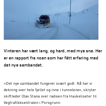
år
Northcom skal levere kommersielle radio- og 5G-
systemer til Forsvaret
Sepura SCL3 – håndterminal for virksomhetskritisk
kommunikasjon
Northcom News #7
Vinteren har vært lang, og hard, med mye snø. Her
INVISIO Link™ – trådløs intercom for maksimal mobilitet
og sikker kommunikasjon
er en rapport fra noen som har fått erfaring med
det nye sambandet.
Hedmarken brannvesen satser på moderne kommunikasjon
og bedre hørselvern
Rogaland Røde Kors velger Northcoms innsatsledekit
«Det nye sambandet fungerer svært godt. Nå har vi
Kristiansand Brann og Redning satser på sikkerhet, INVISIO
dekning over hele fjellet og inne i tunnelene», skryter
rulles ut til både heltids- og deltidsstasjoner.
skiftleder Olav Stana over radioen fra Haukeliseter til
Vegtrafikksentralen i Porsgrunn.
TETRA i et 10-årsperspektiv – hva skjer fremover?