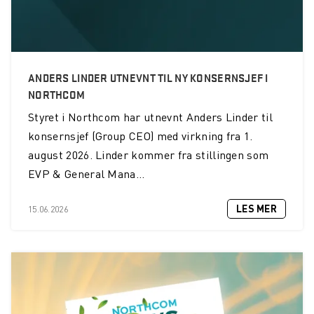
Northcom News #2
Drammensregionens brannvesen IKS investerer i INVISIO
kommunikasjonssystem
ANDERS LINDER UTNEVNT TIL NY KONSERNSJEF I
NORTHCOM
Kommunikasjon blir bedre og viktigere i fremtiden
Styret i Northcom har utnevnt Anders Linder til
Norsk Folkehjelp oppgraderer kommandosentralen sin for
konsernsjef (Group CEO) med virkning fra 1.
kommunikasjon
august 2026. Linder kommer fra stillingen som
Nesten 1100 brannmenn og kvinner vil nå ha svært god
EVP & General Mana...
beskyttelse mot hørselskader
LES MER
15.06.2026
SalMar får det mest moderne kommunikasjonssystemet
Sambandsløsning med aktiv støydemping for brannvesen
Sjöräddningssällskapet oppgraderer sine TETRA
terminaler med Over the Air-programmering
Northcom News