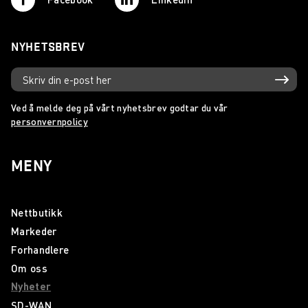
Ny VIF-stadion får WiFi-radio levert av Wireless
Communication
NYHETSBREV
Wireless Communication leverer samband til Sykkel-VM
Ny kompakt jaktradio fra Icom!
Ved å melde deg på vårt nyhetsbrev godtar du vår
Statens Vegvesen inngår rammeavtale med Wireless
personvernpolicy
Communication AS
Sepura lanserer SC21!
MENY
Ny IDAS-serie fra Icom!
VHF Group styrker sin Nordiske satsing
Nettbutikk
Markeder
Fredric Aasbø og Icom satser stort
Forhandlere
Mobinet Norge er nå en del av Wireless Communication!
Om oss
Nyheter
Icom IC-M25 - Ny maritim radio fra Icom!
SD-WAN