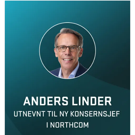
Skihelsning frå Team Northcom
Tester Valkyrje by Northcom under krevende vinterforhold
Northcom News #3
Northcom og Politiet har signert ny rammeavtale for
radioterminaler
Northcom blir med i Nokia Global Partner Program
Valkyrje by Northcom
Sepura får nye eiere
Northcom deltar på World Maritime Forum
Northcom kjøper det finske tek-selskapet Portalify
Northcom har levert komplett nettverksløsning til Boreal
Team Peplink blir Team Northcom