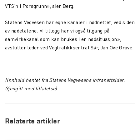
Maritim konnektivitet: overvinne dekningsutfordringer
VTS'n i Porsgrunn», sier Berg.
Northcom og Nokia går sammen for å levere kritiske
Statens Vegvesen har egne kanaler i nødnettet, ved siden
kommunikasjonsnettverk
av nødetatene. «I tillegg har vi også tilgang på
Northcom News #4
samvirkekanal som kan brukes i en nødsituasjon»,
avslutter leder ved Vegtrafikksentral Sør, Jan Ove Grave.
En datadrevet digital maritim revolusjon
Northcom deltar på OTD Energy 2023 i Stavanger
Northcom vil sikre kommunikasjonsløsningen innenfor
(Innhold hentet fra Statens Vegvesens intranettsider.
havvind
Gjengitt med tillatelse)
Bli kjent med vår sommeransatt Martin
Northcom kjøper LS Elektronik AB
Northcom deltar på Critical Communications World 2023
Relaterte artikler
Elistair introduserer ORION Heavy Lift