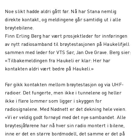
Northcom News #6
Noe slikt hadde aldri gått før. Nå har Stana nemlig
direkte kontakt, og meldingene går samtidig ut i alle
Aars investerer i Northcom
brøytebilene.
Oppdatering fra Team Northcom
Finn Erling Berg har vært prosjektleder for innføringen
av nytt radiosamband til brøytestasjonen på Haukelifjell
Northcom News #5
sammen med leder for VTS Sør, Jan Ove Grave. Berg sier:
Northcom vant ny rammeavtale med HDO
«Tilbakemeldingen fra Haukeli er klar: Her har
kontakten aldri vært bedre på Haukeli.»
Northcom vant rammeavtale med NKS110
Northcom deltar på DALO Industry Days 2024
Før gikk kontakten mellom brøytestasjon og via UHF-
radioer. Det fungerte, men ikke i tunnelene og heller
Avinor og Oslo Lufthavn: Sikrer God Hørsel og
ikke i flere lommer som ligger i skyggen for
Kommunikasjon i Støyfylte Miljøer
radiosignalene. Med Nødnett er det dekning hele veien.
Northcom inngår partnerskap med Peplink og Starlink
«Vi er veldig godt fornøyd med det nye sambandet. Alle
brøytesjåførene har nå hver sin radio montert i bilene,
Vi søker en Operation Specialist
inne er det en større bordmodell, det samme er det på