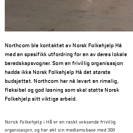
Northcom News #6
Aars investerer i Northcom
Oppdatering fra Team Northcom
Northcom ble kontaktet av Norsk Folkehjelp Hå
Northcom News #5
med en spesifikk utfordring for en av deres lokale
Northcom vant ny rammeavtale med HDO
beredskapsvogner. Som en frivillig organisasjon
Northcom vant rammeavtale med NKS110
hadde ikke Norsk Folkehjelp Hå det største
budsjettet. Northcom har nå levert en rimelig,
Northcom deltar på DALO Industry Days 2024
fleksibel og god løsning som skal støtte Norsk
Avinor og Oslo Lufthavn: Sikrer God Hørsel og
Folkehjelp sitt viktige arbeid.
Kommunikasjon i Støyfylte Miljøer
Northcom inngår partnerskap med Peplink og Starlink
Norsk Folkehjelp i Hå er en raskt voksende frivillig
Vi søker en Operation Specialist
organisasjon, og har økt sin medlemsbase med 300