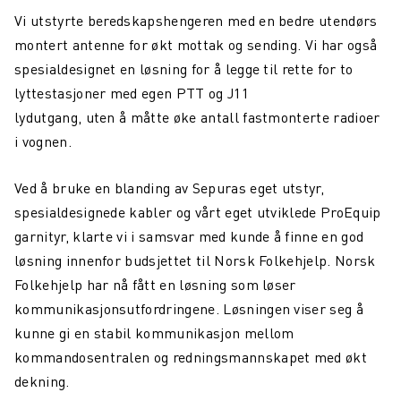
Skihelsning frå Team Northcom
Vi utstyrte beredskapshengeren med en bedre utendørs
montert antenne for økt mottak og sending. Vi har også
Tester Valkyrje by Northcom under krevende vinterforhold
spesialdesignet en løsning for å legge til rette for to
Northcom News #3
lyttestasjoner med egen PTT og J11
lydutgang, uten å måtte øke antall fastmonterte radioer
Northcom og Politiet har signert ny rammeavtale for
radioterminaler
i vognen.
Northcom blir med i Nokia Global Partner Program
Ved å bruke en blanding av Sepuras eget utstyr,
spesialdesignede kabler og vårt eget utviklede ProEquip
Valkyrje by Northcom
garnityr, klarte vi i samsvar med kunde å finne en god
Sepura får nye eiere
løsning innenfor budsjettet til Norsk Folkehjelp. Norsk
Folkehjelp har nå fått en løsning som løser
Northcom deltar på World Maritime Forum
kommunikasjonsutfordringene. Løsningen viser seg å
Northcom kjøper det finske tek-selskapet Portalify
kunne gi en stabil kommunikasjon mellom
kommandosentralen og redningsmannskapet med økt
Northcom har levert komplett nettverksløsning til Boreal
dekning.
Team Peplink blir Team Northcom