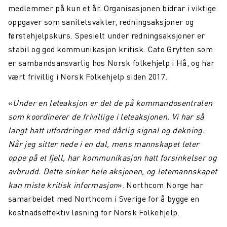
Maritim konnektivitet: overvinne dekningsutfordringer
medlemmer på kun et år. Organisasjonen bidrar i viktige
oppgaver som sanitetsvakter, redningsaksjoner og
Northcom og Nokia går sammen for å levere kritiske
førstehjelpskurs. Spesielt under redningsaksjoner er
kommunikasjonsnettverk
stabil og god kommunikasjon kritisk. Cato Grytten som
Northcom News #4
er sambandsansvarlig hos Norsk folkehjelp i Hå, og har
vært frivillig i Norsk Folkehjelp siden 2017.
En datadrevet digital maritim revolusjon
Northcom deltar på OTD Energy 2023 i Stavanger
«
Under en leteaksjon er det de på kommandosentralen
som koordinerer de frivillige i leteaksjonen. Vi har så
Northcom vil sikre kommunikasjonsløsningen innenfor
langt hatt utfordringer med dårlig signal og dekning.
havvind
Når jeg sitter nede i en dal, mens mannskapet leter
Bli kjent med vår sommeransatt Martin
oppe på et fjell, har kommunikasjon hatt forsinkelser og
avbrudd. Dette sinker hele aksjonen, og letemannskapet
Northcom kjøper LS Elektronik AB
kan miste kritisk informasjon
». Northcom Norge har
Northcom deltar på Critical Communications World 2023
samarbeidet med Northcom i Sverige for å bygge en
kostnadseffektiv løsning for Norsk Folkehjelp.
Elistair introduserer ORION Heavy Lift