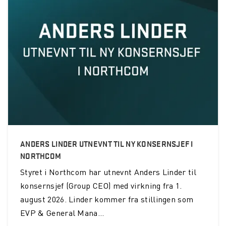
Vestfold Interkommunale Brannvesen IKS kjøper INVISIO
kommunikasjonssystem
Cloudcase-løsning
UBR LTE - Remote Worker Solution
PDX - Instantly connect from anywhere
Korona-tiltak
OBRE med nytt operativt samband-aktivt hørselvern
ANDERS LINDER UTNEVNT TIL NY KONSERNSJEF I
Årets Räckvidd er ute
NORTHCOM
Styret i Northcom har utnevnt Anders Linder til
Øvre Romerike Brann og Redning IKS velger INVISIO
kommunikasjonssystem
konsernsjef (Group CEO) med virkning fra 1.
august 2026. Linder kommer fra stillingen som
HMS-tiltak for brannmenn
EVP & General Mana...
Oslo Brann og Redning velger Wireless Communication