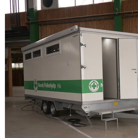
år
Northcom skal levere kommersielle radio- og 5G-
systemer til Forsvaret
Sepura SCL3 – håndterminal for virksomhetskritisk
kommunikasjon
Northcom News #7
INVISIO Link™ – trådløs intercom for maksimal mobilitet
og sikker kommunikasjon
Hedmarken brannvesen satser på moderne kommunikasjon
og bedre hørselvern
Rogaland Røde Kors velger Northcoms innsatsledekit
Kristiansand Brann og Redning satser på sikkerhet, INVISIO
rulles ut til både heltids- og deltidsstasjoner.
TETRA i et 10-årsperspektiv – hva skjer fremover?