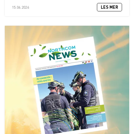
LES MER
15.06.2026
Gudbrandsdal Energi Nett AS knytter seg til Nødnett
Forsvarsmateriell signerer rammeavtale med Wireless
Communication AS
Nytt nummer av Räckvidd
Ny TETRA katalog 2019
Helsetjenestens driftsorganisasjon velger Sepura SC21
Sogn og Fjordane Energi tar i bruk Nødnett
Statens Vegvesen tar Nødnett i bruk på høyfjellet
Wireless Roadshow 2017
Vår nye katalog er her!
Sepura SC21 er her!