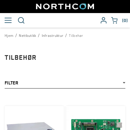
0
/
/
/
Hjem
Nettbutikk
Infrastruktur
Tilbehør
TILBEHØR
FILTER
Merke