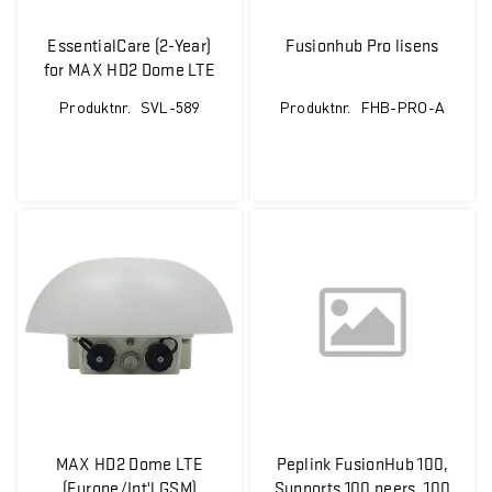
EssentialCare (2-Year)
Fusionhub Pro lisens
for MAX HD2 Dome LTE
Produktnr.
SVL-589
Produktnr.
FHB-PRO-A
MAX HD2 Dome LTE
Peplink FusionHub 100,
(Europe/Int'l GSM)
Supports 100 peers, 100