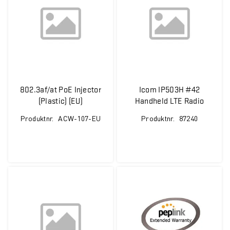
802.3af/at PoE Injector
Icom IP503H #42
(Plastic) (EU)
Handheld LTE Radio
w/BP-272
Produktnr.
ACW-107-EU
Produktnr.
87240