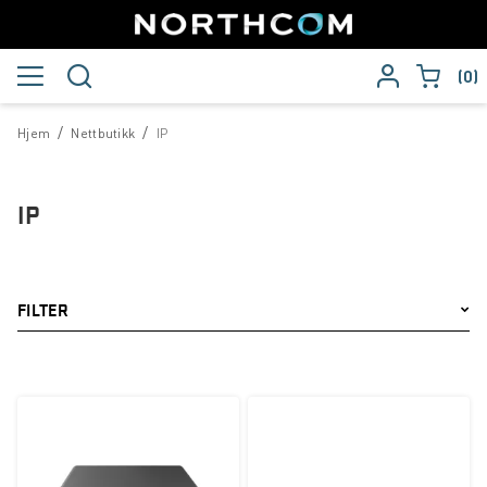
0
/
/
Hjem
Nettbutikk
IP
IP
FILTER
Merke