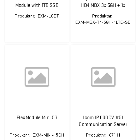
Module with 1TB SSD
HD4 MBX 3x 5GH + 1x
LTE / 450MHz
Produktnr.
EXM-LCDT
Produktnr.
EXM-MBX-T4-5GH-1LTE-SB
FlexModule Mini 5G
Icom IP1100CV #51
Communication Server
for <300 pcs WiFi/IP
Produktnr.
EXM-MINI-15GH
Produktnr.
87111
Radio. AC adapter not