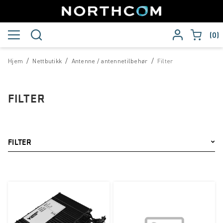
0
/
/
/
Hjem
Nettbutikk
Antenne / antennetilbehør
Filter
FILTER
FILTER
Merke