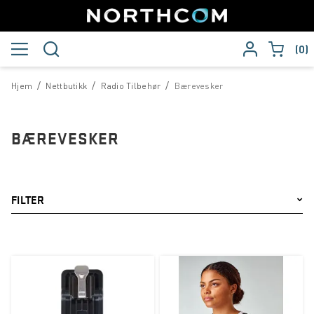
0
/
/
/
Hjem
Nettbutikk
Radio Tilbehør
Bærevesker
BÆREVESKER
FILTER
Merke
Hytera
Icom