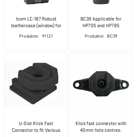
Icom LC-187 Robust
BC39 Applicable for
leathercase (window) for
HP705 and HP785
IC-F52D/F62D Radio
Produktnr.
91121
Produktnr.
BC39
U-Slot Klick Fast
Klick fast connector with
Connector to fit Various
40mm hole centres.
Devices including Hytera