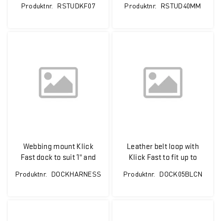
Produktnr.
RSTUDKF07
Produktnr.
RSTUD40MM
AP585 / AP515 / BP565
/ HP605 / HP685 /
HP705 / HP785 and the
Hytera POA193 Holder
Webbing mount Klick
Leather belt loop with
Fast dock to suit 1" and
Klick Fast to fit up to
2" wide webbing straps
55mm wide belt
Produktnr.
DOCKHARNESS
Produktnr.
DOCK05BLCN