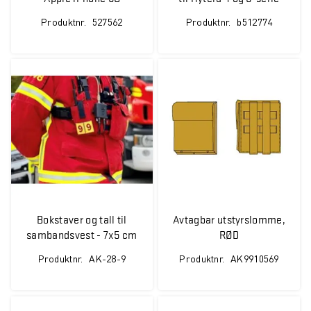
Produktnr.
527562
Produktnr.
b512774
Bokstaver og tall til
Avtagbar utstyrslomme,
sambandsvest - 7x5 cm
RØD
med borrelås
Produktnr.
AK-28-9
Produktnr.
AK9910569