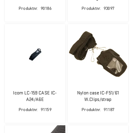
F51/61/M87/M90E/R20
Produktnr.
90186
Produktnr.
93097
Icom LC-159 CASE IC-
Nylon case IC-F51/61
A24/A6E
W.Clips/strap
Produktnr.
91159
Produktnr.
91187