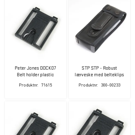
Peter Jones DOCK07
STP STP - Robust
Belt holder plastic
lærveske med belteklips
60mm
Produktnr.
71615
Produktnr.
300-00233