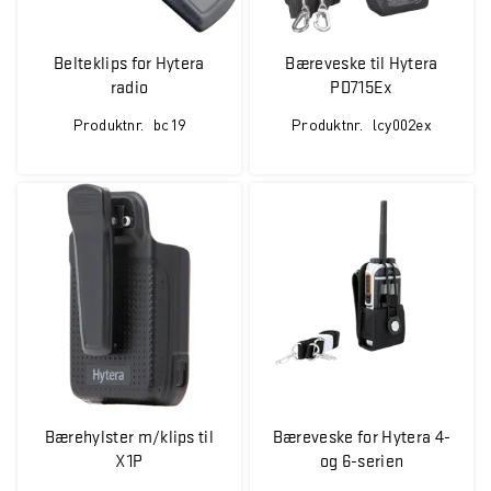
Belteklips for Hytera
Bæreveske til Hytera
radio
PD715Ex
Produktnr.
bc19
Produktnr.
lcy002ex
Bærehylster m/klips til
Bæreveske for Hytera 4-
X1P
og 6-serien