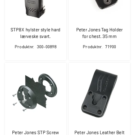
STP8X hylster style hard
Peter Jones Tag Holder
lærveske svart.
for chest. 35 mm
ATEX/SGS godkjent
Produktnr.
300-00898
Produktnr.
71900
Peter Jones STP Screw
Peter Jones Leather Belt