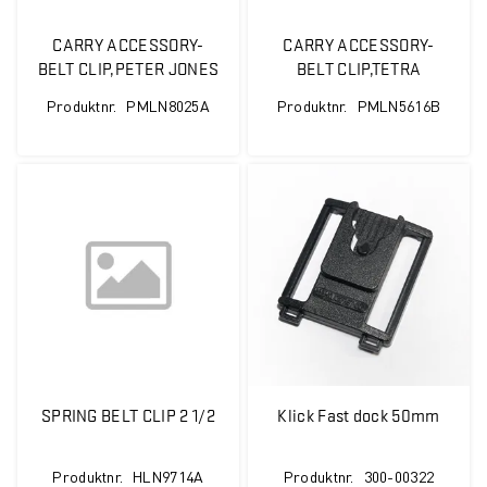
CARRY ACCESSORY-
CARRY ACCESSORY-
BELT CLIP,PETER JONES
BELT CLIP,TETRA
STUD VERSION
MTP850 S BELT CLIP 2IN
Produktnr.
PMLN8025A
Produktnr.
PMLN5616B
SPRING BELT CLIP 2 1/2
Klick Fast dock 50mm
Produktnr.
HLN9714A
Produktnr.
300-00322