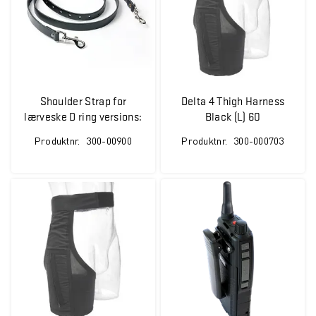
Shoulder Strap for
Delta 4 Thigh Harness
lærveske D ring versions:
Black (L) 60
300-01398,300-
Produktnr.
300-00900
Produktnr.
300-000703
00898,300-00959 &
300-02004. ATEX/SGS
godkjent