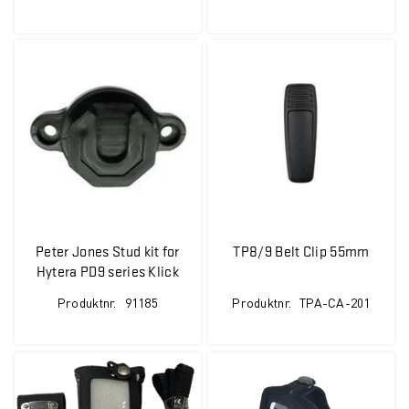
Peter Jones Stud kit for
TP8/9 Belt Clip 55mm
Hytera PD9 series Klick
fast system
Produktnr.
91185
Produktnr.
TPA-CA-201