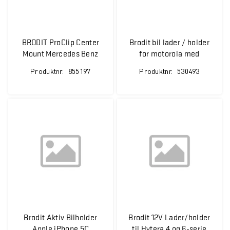
BRODIT ProClip Center
Brodit bil lader / holder
Mount Mercedes Benz
for motorola med
Vito 15-16
sigarett tenner plugg
Produktnr.
855197
Produktnr.
530493
Brodit Aktiv Bilholder
Brodit 12V Lader/holder
Apple iPhone 5C
til Hytera 4 og 6-serie