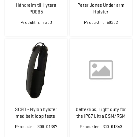
Håndreim til Hytera
Peter Jones Under arm
PD685
Holster
Produktnr.
ro03
Produktnr.
60302
SC20 - Nylon hylster
belteklips, Light duty for
med belt loop feste.
the IP67 Ultra CSM/RSM
eller SDC
Produktnr.
300-01387
Produktnr.
300-01363