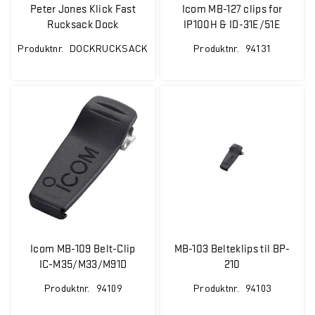
Peter Jones Klick Fast
Icom MB-127 clips for
Rucksack Dock
IP100H & ID-31E/51E
Produktnr.
DOCKRUCKSACK
Produktnr.
94131
Icom MB-109 Belt-Clip
MB-103 Belteklips til BP-
IC-M35/M33/M91D
210
Produktnr.
94109
Produktnr.
94103