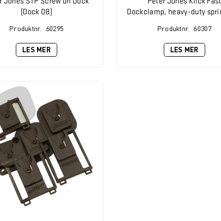
(Dock 08)
Dockclamp, heavy-duty sprin
Produktnr.
60295
Produktnr.
60307
LES MER
LES MER