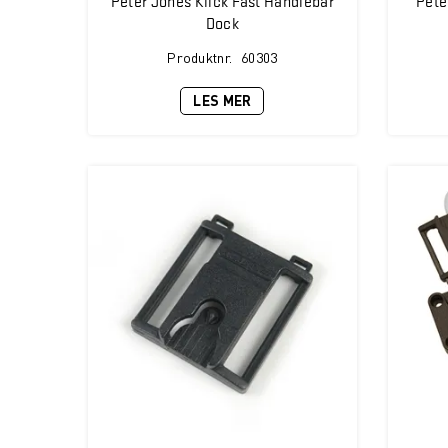
Dock
Produktnr.
60303
LES MER