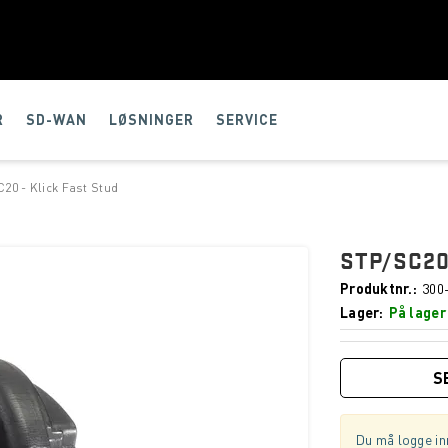
R
SD-WAN
LØSNINGER
SERVICE
20 - Klick Fast Stud
STP/SC20
Produktnr.
300
Lager
På lager
S
Du må logge inn