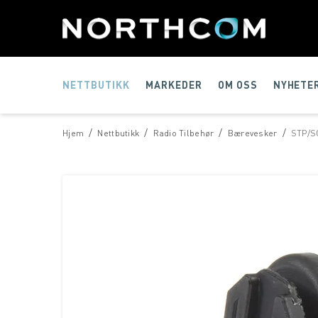
NETTBUTIKK
MARKEDER
OM OSS
NYHETE
/
/
/
/
Hjem
Nettbutikk
Radio Tilbehør
Bærevesker
STP/SC