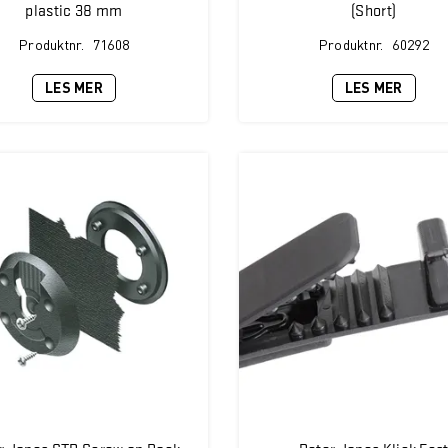
plastic 38 mm
(Short)
Produktnr.
71608
Produktnr.
60292
LES MER
LES MER
r Jones STP Screw on Dock
Peter Jones Klick Fas