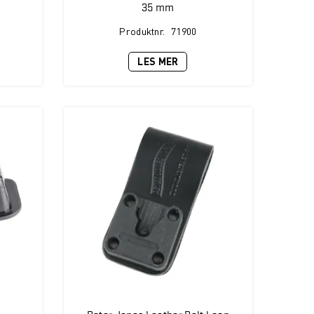
35 mm
Produktnr.
71900
LES MER
t
Peter Jones Leather Belt Loop