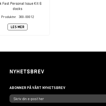
k Fast Personal Issue Kit 6
docks
Produktnr.
300-00012
LES MER
NYHETSBREV