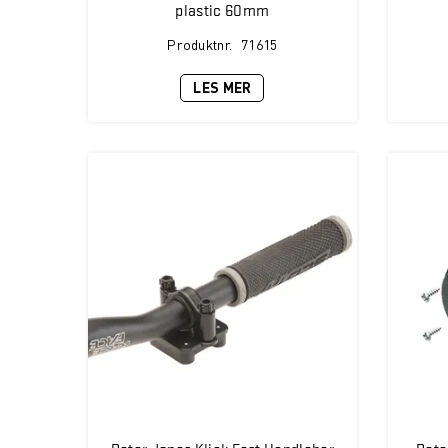
plastic 60mm
Produktnr.
71615
LES MER
Peter Jones Klick Fast Handlebar
Pete