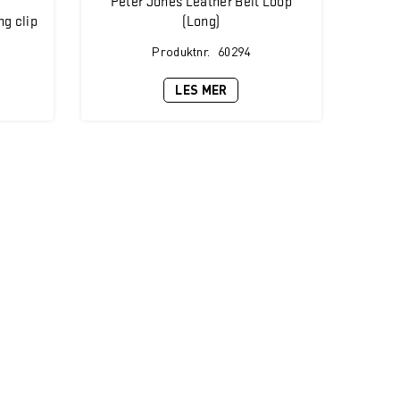
g clip
(Long)
Produktnr.
60294
LES MER