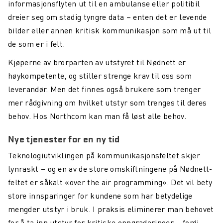
informasjonsflyten ut til en ambulanse eller politibil
dreier seg om stadig tyngre data – enten det er levende
bilder eller annen kritisk kommunikasjon som må ut til
de som er i felt.
Kjøperne av brorparten av utstyret til Nødnett er
høykompetente, og stiller strenge krav til oss som
leverandør. Men det finnes også brukere som trenger
mer rådgivning om hvilket utstyr som trenges til deres
behov. Hos Northcom kan man få løst alle behov.
Nye tjenester for en ny tid
Teknologiutviklingen på kommunikasjonsfeltet skjer
lynraskt – og en av de store omskiftningene på Nødnett-
feltet er såkalt «over the air programming». Det vil bety
store innsparinger for kundene som har betydelige
mengder utstyr i bruk. I praksis eliminerer man behovet
for å ta inn utstyr for kritiske oppgraderinger – fordi