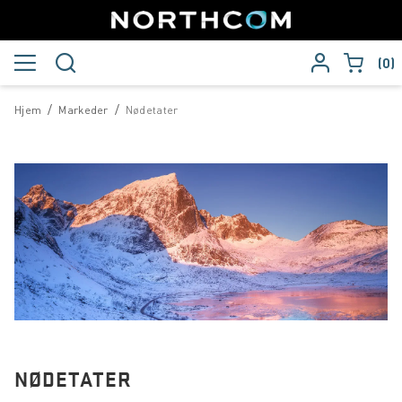
0
/
/
Hjem
Markeder
Nødetater
NØDETATER