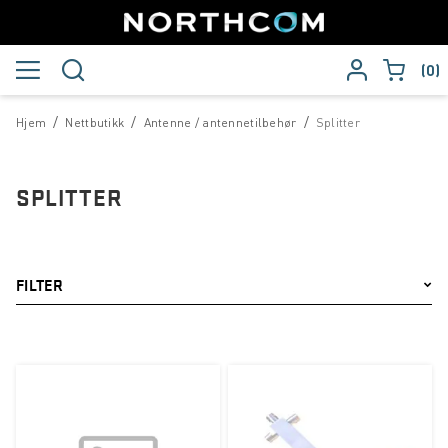
0
/
/
/
Hjem
Nettbutikk
Antenne / antennetilbehør
Splitter
SPLITTER
FILTER
Merke