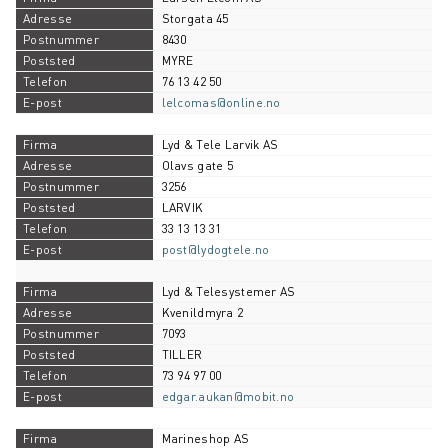
Storgata 45
8430
MYRE
76 13 42 50
lelcomas@online.no
Lyd & Tele Larvik AS
Olavs gate 5
3256
LARVIK
33 13 13 31
post@lydogtele.no
Lyd & Telesystemer AS
Kvenildmyra 2
7093
TILLER
73 94 97 00
edgar.aukan@mobit.no
Marineshop AS