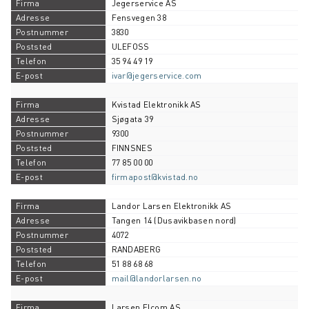
Jegerservice AS
Fensvegen 38
3830
ULEFOSS
35 94 49 19
ivar@jegerservice.com
Kvistad Elektronikk AS
Sjøgata 39
9300
FINNSNES
77 85 00 00
firmapost@kvistad.no
Landor Larsen Elektronikk AS
Tangen 14 (Dusavikbasen nord)
4072
RANDABERG
51 88 68 68
mail@landorlarsen.no
Larsen Elcom AS