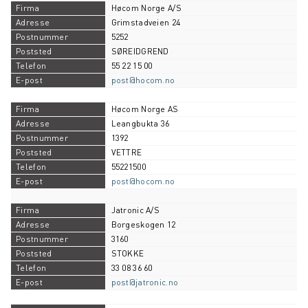
Høcom Norge A/S
Grimstadveien 24
5252
SØREIDGREND
55 22 15 00
post@hocom.no
Høcom Norge AS
Leangbukta 36
1392
VETTRE
55221500
post@hocom.no
Jatronic A/S
Borgeskogen 12
3160
STOKKE
33 08 36 60
post@jatronic.no