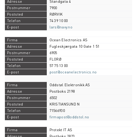
Standgata 4
7900
RØRVIK
74 39 10 00
lars@navy.no
Ocean Electronics AS
Fugleskjærgata 10 Gate 1 51
6905
FLORØ
57 75 13 00
post@oceanelectronics.no
Oddstøl Elektronikk AS
Postboks 2198
6502
KRISTIANSUND N
71566930
firmapost@oddstol.no
Protekt IT AS
Postboks 2823