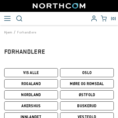
0
/
Hjem
Forhandlere
FORHANDLERE
VIS ALLE
OSLO
ROGALAND
MØRE OG ROMSDAL
NORDLAND
ØSTFOLD
AKERSHUS
BUSKERUD
INNLANDET
VESTFOLD