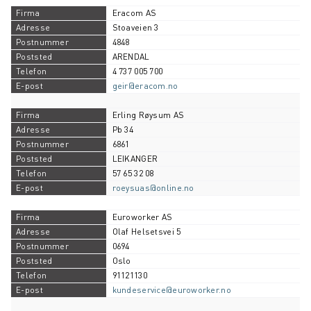
Eracom AS
Stoaveien 3
4848
ARENDAL
4 737 005 700
geir@eracom.no
Erling Røysum AS
Pb 34
6861
LEIKANGER
57 65 32 08
roeysuas@online.no
Euroworker AS
Olaf Helsetsvei 5
0694
Oslo
91121130
kundeservice@euroworker.no