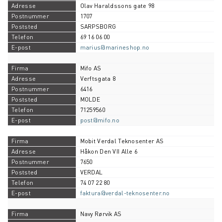
Olav Haraldssons gate 98
1707
SARPSBORG
69 16 06 00
marius@marineshop.no
Mifo AS
Verftsgata 8
6416
MOLDE
71259560
post@mifo.no
Mobit Verdal Teknosenter AS
Håkon Den VII Alle 6
7650
VERDAL
74 07 22 80
faktura@verdal-teknosenter.no
Navy Rørvik AS