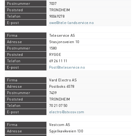
7037
TRONDHEIM
90049278
owe@tele-landservice.no
Teleservice AS
Stasjonsveien 10
1580
RYGGE
69 26 11 11
Post@teleservice.no
Vard Electro AS
Postboks 6578
7439
TRONDHEIM
70 21 07 50
electro@stxosv.com
Vestcom AS
Spjelkavikveien 130