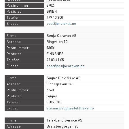
3702
SKIEN
479 10 300
post@protektit.no
Senja Caravan AS
Ringveien 10
9300
FINNSNES
77 83 41 05
post@senjacaravan.no
Søgne Elektriske AS
Linnegrøvan 24
4640
Søgne
38053030
steinar@sogneelektriske.no
Tele-Land Service AS
Bratsbergvegen 25