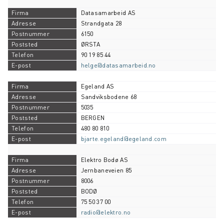
Datasamarbeid AS
Strandgata 28
6150
ØRSTA
90 19 85 44
helge@datasamarbeid.no
Egeland AS
Sandviksbodene 68
5035
BERGEN
480 80 810
bjarte.egeland@egeland.com
Elektro Bodø AS
Jernbaneveien 85
8006
BODØ
75 50 37 00
radio@elektro.no