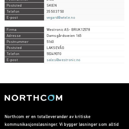
SKIEN
35 50 37 50
vegard@wtele.no
Westronic AS- BRUK12578
Damsgårdsveien 165
5160
LAKSEVÅG
55349070
sales@westronic.no
Northcom er en totalleverandør av kritiske
kommunikasjonsløsninger. Vi bygger løsninger som alltid