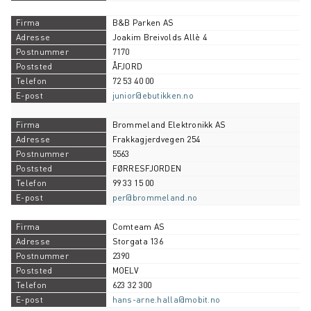
B&B Parken AS
Joakim Breivolds Allè 4
7170
ÅFJORD
72 53 40 00
junior@ebutikken.no
Brommeland Elektronikk AS
Frakkagjerdvegen 254
5563
FØRRESFJORDEN
99 33 15 00
per@brommeland.no
Comteam AS
Storgata 136
2390
MOELV
623 32 300
hans-arne.halla@mobit.no