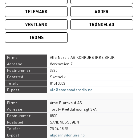
TELEMARK
AGDER
VESTLAND
TRØNDELAG
TROMS
Alfa Nordic AS KONKURS IKKE BRUK
Verksveien 7
3330
Skotselv
81510003
ole@sambandsradio.no
Arne Bjørnvold AS
Torolv Kveldulvsonsgt 37A
8800
SANDNESSJØEN
75 04 08 55
abjoernv@online.no