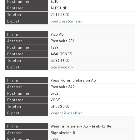
6010
ÅLESUND
70 17 58 00
post@vestcom.no
Vico AS
Postboks 204
4299
AVALDSNES
52 84 66 00
vico@vico.no
Voss Kommunikasjon AS
Postboks 342
5702
VOSS
56 52 30 00
Vegard@vossk.no
Wenma Telemark AS - bruk 42104
Signalveien 8
3734