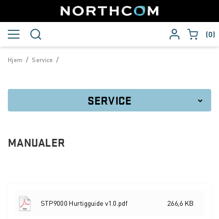
0
/
/
Hjem
Service
SERVICE
Serviceskjema
MANUALER
Magasin
Brosjyrer
Produktark
STP9000 Hurtigguide v1.0.pdf
266,6 KB
Manualer