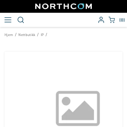
0
/
/
/
Hjem
Nettbutikk
IP