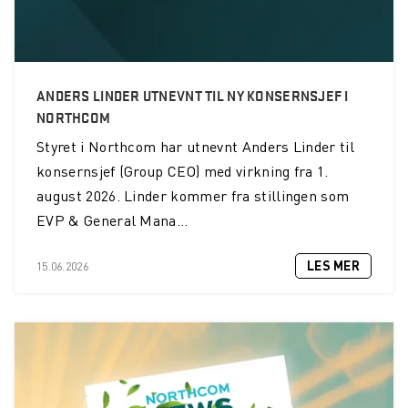
Skihelsning frå Team Northcom
Tester Valkyrje by Northcom under krevende vinterforhold
Northcom News #3
ANDERS LINDER UTNEVNT TIL NY KONSERNSJEF I
NORTHCOM
Northcom og Politiet har signert ny rammeavtale for
radioterminaler
Styret i Northcom har utnevnt Anders Linder til
konsernsjef (Group CEO) med virkning fra 1.
Northcom blir med i Nokia Global Partner Program
august 2026. Linder kommer fra stillingen som
Valkyrje by Northcom
EVP & General Mana...
Sepura får nye eiere
LES MER
15.06.2026
Northcom deltar på World Maritime Forum
Northcom kjøper det finske tek-selskapet Portalify
Northcom har levert komplett nettverksløsning til Boreal
Team Peplink blir Team Northcom