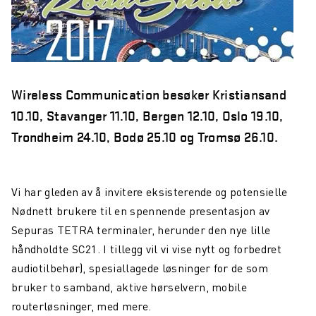
år
Northcom skal levere kommersielle radio- og 5G-
systemer til Forsvaret
Sepura SCL3 – håndterminal for virksomhetskritisk
Wireless Communication besøker Kristiansand
kommunikasjon
10.10, Stavanger 11.10, Bergen 12.10, Oslo 19.10,
Northcom News #7
Trondheim 24.10, Bodø 25.10 og Tromsø 26.10.
INVISIO Link™ – trådløs intercom for maksimal mobilitet
og sikker kommunikasjon
Vi har gleden av å invitere eksisterende og potensielle
Hedmarken brannvesen satser på moderne kommunikasjon
og bedre hørselvern
Nødnett brukere til en spennende presentasjon av
Sepuras TETRA terminaler, herunder den nye lille
Rogaland Røde Kors velger Northcoms innsatsledekit
håndholdte SC21. I tillegg vil vi vise nytt og forbedret
Kristiansand Brann og Redning satser på sikkerhet, INVISIO
audiotilbehør), spesiallagede løsninger for de som
rulles ut til både heltids- og deltidsstasjoner.
bruker to samband, aktive hørselvern, mobile
routerløsninger, med mere.
TETRA i et 10-årsperspektiv – hva skjer fremover?