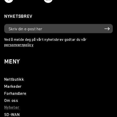
Gudbrandsdal Energi Nett AS knytter seg til Nødnett
NYHETSBREV
Forsvarsmateriell signerer rammeavtale med Wireless
Communication AS
Nytt nummer av Räckvidd
Ved å melde deg på vårt nyhetsbrev godtar du vår
personvernpolicy
Ny TETRA katalog 2019
Helsetjenestens driftsorganisasjon velger Sepura SC21
MENY
Sogn og Fjordane Energi tar i bruk Nødnett
Nettbutikk
Statens Vegvesen tar Nødnett i bruk på høyfjellet
Markeder
Wireless Roadshow 2017
Forhandlere
Om oss
Vår nye katalog er her!
Nyheter
Sepura SC21 er her!
SD-WAN