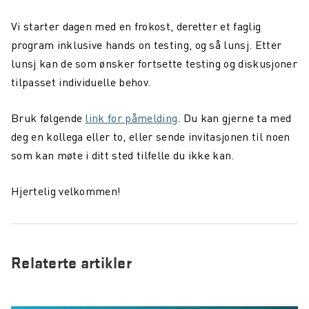
Northcom News #6
Vi starter dagen med en frokost, deretter et faglig
program inklusive hands on testing, og så lunsj. Etter
Aars investerer i Northcom
lunsj kan de som ønsker fortsette testing og diskusjoner
Oppdatering fra Team Northcom
tilpasset individuelle behov.
Northcom News #5
Bruk følgende
link for påmelding
. Du kan gjerne ta med
Northcom vant ny rammeavtale med HDO
deg en kollega eller to, eller sende invitasjonen til noen
som kan møte i ditt sted tilfelle du ikke kan.
Northcom vant rammeavtale med NKS110
Northcom deltar på DALO Industry Days 2024
Hjertelig velkommen!
Avinor og Oslo Lufthavn: Sikrer God Hørsel og
Kommunikasjon i Støyfylte Miljøer
Relaterte artikler
Northcom inngår partnerskap med Peplink og Starlink
Vi søker en Operation Specialist