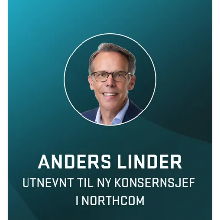
Maritim konnektivitet: overvinne dekningsutfordringer
Northcom og Nokia går sammen for å levere kritiske
kommunikasjonsnettverk
Northcom News #4
En datadrevet digital maritim revolusjon
Northcom deltar på OTD Energy 2023 i Stavanger
Northcom vil sikre kommunikasjonsløsningen innenfor
havvind
Bli kjent med vår sommeransatt Martin
Northcom kjøper LS Elektronik AB
Northcom deltar på Critical Communications World 2023
Elistair introduserer ORION Heavy Lift