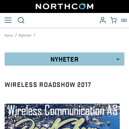
0
/
/
Hjem
Nyheter
NYHETER
Anders Linder utnevnt til ny konsernsjef i Northcom
WIRELESS ROADSHOW 2017
Northcom News #8
Northcom blir medlem av TCCA
Northcom beskytter de som beskytter oss
Boreal Sjø forlenger samarbeidet med Northcom i fem nye