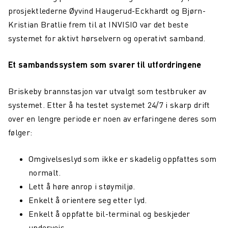
Skihelsning frå Team Northcom
prosjektlederne Øyvind Haugerud-Eckhardt og Bjørn-
Kristian Bratlie frem til at INVISIO var det beste
Tester Valkyrje by Northcom under krevende vinterforhold
systemet for aktivt hørselvern og operativt samband.
Northcom News #3
Et sambandssystem som svarer til utfordringene
Northcom og Politiet har signert ny rammeavtale for
radioterminaler
Briskeby brannstasjon var utvalgt som testbruker av
Northcom blir med i Nokia Global Partner Program
systemet. Etter å ha testet systemet 24/7 i skarp drift
over en lengre periode er noen av erfaringene deres som
Valkyrje by Northcom
følger:
Sepura får nye eiere
Omgivelseslyd som ikke er skadelig oppfattes som
Northcom deltar på World Maritime Forum
normalt.
Northcom kjøper det finske tek-selskapet Portalify
Lett å høre anrop i støymiljø.
Enkelt å orientere seg etter lyd.
Northcom har levert komplett nettverksløsning til Boreal
Enkelt å oppfatte bil-terminal og beskjeder
Team Peplink blir Team Northcom
underveis.