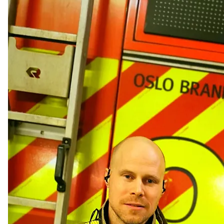
år
Northcom skal levere kommersielle radio- og 5G-
systemer til Forsvaret
Sepura SCL3 – håndterminal for virksomhetskritisk
kommunikasjon
Northcom News #7
INVISIO Link™ – trådløs intercom for maksimal mobilitet
og sikker kommunikasjon
Hedmarken brannvesen satser på moderne kommunikasjon
og bedre hørselvern
Rogaland Røde Kors velger Northcoms innsatsledekit
Kristiansand Brann og Redning satser på sikkerhet, INVISIO
rulles ut til både heltids- og deltidsstasjoner.
TETRA i et 10-årsperspektiv – hva skjer fremover?