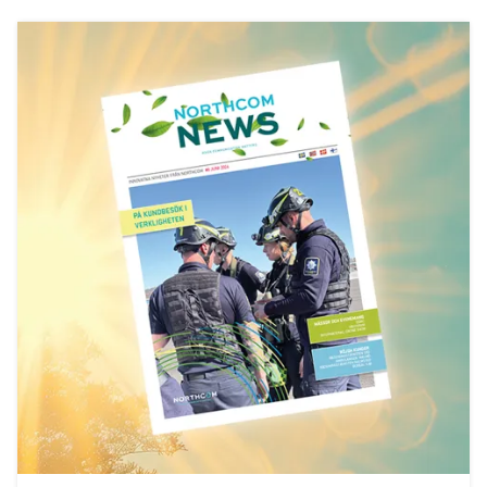
Gudbrandsdal Energi Nett AS knytter seg til Nødnett
Forsvarsmateriell signerer rammeavtale med Wireless
Communication AS
Nytt nummer av Räckvidd
Ny TETRA katalog 2019
Helsetjenestens driftsorganisasjon velger Sepura SC21
Sogn og Fjordane Energi tar i bruk Nødnett
Statens Vegvesen tar Nødnett i bruk på høyfjellet
Wireless Roadshow 2017
Vår nye katalog er her!
Sepura SC21 er her!