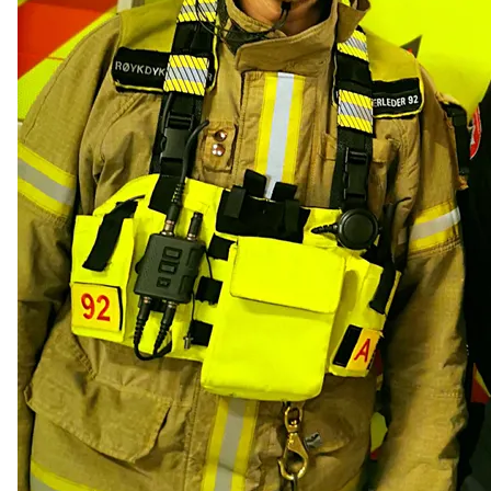
Northcom News #6
Aars investerer i Northcom
Oppdatering fra Team Northcom
Northcom News #5
Northcom vant ny rammeavtale med HDO
Northcom vant rammeavtale med NKS110
Northcom deltar på DALO Industry Days 2024
Avinor og Oslo Lufthavn: Sikrer God Hørsel og
Kommunikasjon i Støyfylte Miljøer
Northcom inngår partnerskap med Peplink og Starlink
Vi søker en Operation Specialist