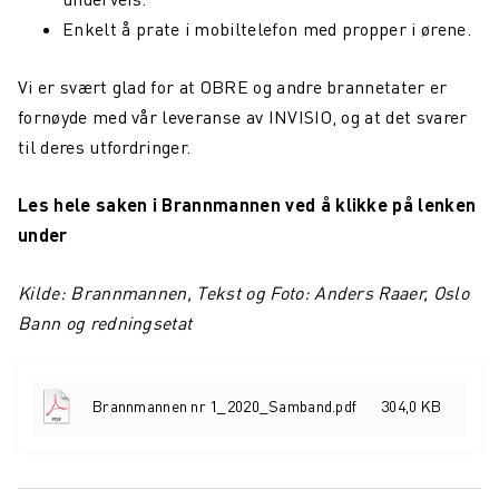
Enkelt å prate i mobiltelefon med propper i ørene.
Northcom News #2
Vi er svært glad for at OBRE og andre brannetater er
Drammensregionens brannvesen IKS investerer i INVISIO
kommunikasjonssystem
fornøyde med vår leveranse av INVISIO, og at det svarer
til deres utfordringer.
Kommunikasjon blir bedre og viktigere i fremtiden
Norsk Folkehjelp oppgraderer kommandosentralen sin for
Les hele saken i Brannmannen ved å klikke på lenken
kommunikasjon
under
Nesten 1100 brannmenn og kvinner vil nå ha svært god
beskyttelse mot hørselskader
Kilde: Brannmannen, Tekst og Foto: Anders Raaer, Oslo
Bann og redningsetat
SalMar får det mest moderne kommunikasjonssystemet
Sambandsløsning med aktiv støydemping for brannvesen
Brannmannen nr 1_2020_Samband.pdf
304,0 KB
Sjöräddningssällskapet oppgraderer sine TETRA
terminaler med Over the Air-programmering
Northcom News