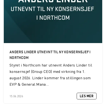
Vestfold Interkommunale Brannvesen IKS kjøper INVISIO
kommunikasjonssystem
Cloudcase-løsning
UBR LTE - Remote Worker Solution
PDX - Instantly connect from anywhere
ANDERS LINDER UTNEVNT TIL NY KONSERNSJEF I
Korona-tiltak
NORTHCOM
OBRE med nytt operativt samband-aktivt hørselvern
Styret i Northcom har utnevnt Anders Linder til
konsernsjef (Group CEO) med virkning fra 1.
Årets Räckvidd er ute
august 2026. Linder kommer fra stillingen som
Øvre Romerike Brann og Redning IKS velger INVISIO
EVP & General Mana...
kommunikasjonssystem
HMS-tiltak for brannmenn
LES MER
15.06.2026
Oslo Brann og Redning velger Wireless Communication