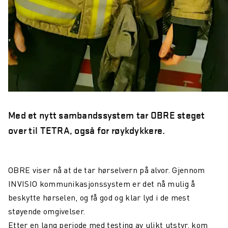
Maritim konnektivitet: overvinne dekningsutfordringer
Northcom og Nokia går sammen for å levere kritiske
kommunikasjonsnettverk
Northcom News #4
En datadrevet digital maritim revolusjon
Northcom deltar på OTD Energy 2023 i Stavanger
Med et nytt sambandssystem tar OBRE steget
Northcom vil sikre kommunikasjonsløsningen innenfor
over til TETRA, også for røykdykkere.
havvind
Bli kjent med vår sommeransatt Martin
OBRE viser nå at de tar hørselvern på alvor. Gjennom
Northcom kjøper LS Elektronik AB
INVISIO kommunikasjonssystem er det nå mulig å
Northcom deltar på Critical Communications World 2023
beskytte hørselen, og få god og klar lyd i de mest
støyende omgivelser.
Elistair introduserer ORION Heavy Lift
Etter en lang periode med testing av ulikt utstyr, kom