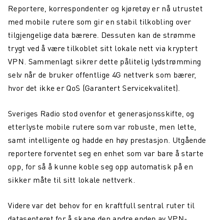
Reportere, korrespondenter og kjøretøy er nå utrustet
Northcom News #6
med mobile rutere som gir en stabil tilkobling over
tilgjengelige data bærere. Dessuten kan de strømme
Aars investerer i Northcom
trygt ved å være tilkoblet sitt lokale nett via kryptert
Oppdatering fra Team Northcom
VPN. Sammenlagt sikrer dette pålitelig lydstrømming
selv når de bruker offentlige 4G nettverk som bærer,
Northcom News #5
hvor det ikke er QoS (Garantert Servicekvalitet).
Northcom vant ny rammeavtale med HDO
Sveriges Radio stod ovenfor et generasjonsskifte, og
Northcom vant rammeavtale med NKS110
etterlyste mobile rutere som var robuste, men lette,
Northcom deltar på DALO Industry Days 2024
samt intelligente og hadde en høy prestasjon. Utgående
reportere forventet seg en enhet som var bare å starte
Avinor og Oslo Lufthavn: Sikrer God Hørsel og
Kommunikasjon i Støyfylte Miljøer
opp, for så å kunne koble seg opp automatisk på en
sikker måte til sitt lokale nettverk.
Northcom inngår partnerskap med Peplink og Starlink
Videre var det behov for en kraftfull sentral ruter til
Vi søker en Operation Specialist
datasenteret for å skape den andre enden av VPN-