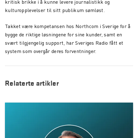
kritisk brikke i å kunne levere journalistikk og
Skihelsning frå Team Northcom
kulturopplevelser til sitt publikum sømløst.
Tester Valkyrje by Northcom under krevende vinterforhold
Takket være kompetansen hos Northcom i Sverige for å
Northcom News #3
bygge de riktige løsningene for sine kunder, samt en
Northcom og Politiet har signert ny rammeavtale for
svært tilgjengelig support, har Sveriges Radio fått et
radioterminaler
system som overgår deres forventninger.
Northcom blir med i Nokia Global Partner Program
Valkyrje by Northcom
Relaterte artikler
Sepura får nye eiere
Northcom deltar på World Maritime Forum
Northcom kjøper det finske tek-selskapet Portalify
Northcom har levert komplett nettverksløsning til Boreal
Team Peplink blir Team Northcom