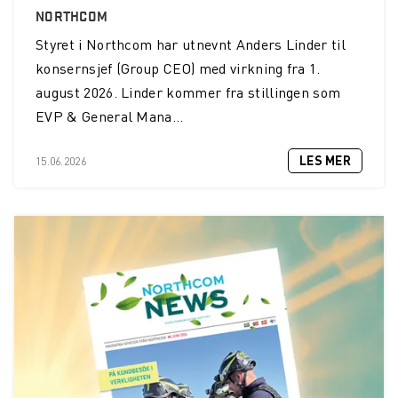
NORTHCOM
Helikopterdekk får nye krav
Styret i Northcom har utnevnt Anders Linder til
konsernsjef (Group CEO) med virkning fra 1.
Sveriges Radio velger Northcom sin løsning
august 2026. Linder kommer fra stillingen som
Sepura SC21 kompakt TETRA-radio
EVP & General Mana...
Fredrikstad Brann og Redning oppgraderer sitt
kommunikasjonssystem
LES MER
15.06.2026
Namsos Brann og Redning velger nytt
kommunikasjonssystem
Wireless Communication blir Northcom
Nasjonalmuseet innfører Sepura Indoor Location
Application
Lillehammer Region Brannvesen kjøper INVISIO
sambands-løsning
Tone J. Myhre blir ny CFO i Wireless Communication