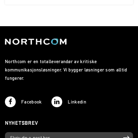
Ny VIF-stadion får WiFi-radio levert av Wireless
Communication
Wireless Communication leverer samband til Sykkel-VM
Ny kompakt jaktradio fra Icom!
Statens Vegvesen inngår rammeavtale med Wireless
Communication AS
Northcom er en totalleverandør av kritiske
Sepura lanserer SC21!
kommunikasjonsløsninger. Vi bygger løsninger som alltid
fungerer.
Ny IDAS-serie fra Icom!
VHF Group styrker sin Nordiske satsing
Facebook
Linkedin
Fredric Aasbø og Icom satser stort
Mobinet Norge er nå en del av Wireless Communication!
NYHETSBREV
Icom IC-M25 - Ny maritim radio fra Icom!