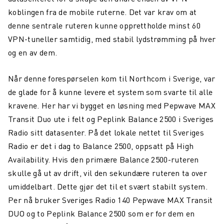
Maritim konnektivitet: overvinne dekningsutfordringer
koblingen fra de mobile ruterne. Det var krav om at
denne sentrale ruteren kunne opprettholde minst 60
Northcom og Nokia går sammen for å levere kritiske
kommunikasjonsnettverk
VPN-tuneller samtidig, med stabil lydstrømming på hver
og en av dem.
Northcom News #4
En datadrevet digital maritim revolusjon
Når denne forespørselen kom til Northcom i Sverige, var
de glade for å kunne levere et system som svarte til alle
Northcom deltar på OTD Energy 2023 i Stavanger
kravene. Her har vi bygget en løsning med Pepwave MAX
Northcom vil sikre kommunikasjonsløsningen innenfor
Transit Duo ute i felt og Peplink Balance 2500 i Sveriges
havvind
Radio sitt datasenter. På det lokale nettet til Sveriges
Radio er det i dag to Balance 2500, oppsatt på High
Bli kjent med vår sommeransatt Martin
Availability. Hvis den primære Balance 2500-ruteren
Northcom kjøper LS Elektronik AB
skulle gå ut av drift, vil den sekundære ruteren ta over
umiddelbart. Dette gjør det til et svært stabilt system.
Northcom deltar på Critical Communications World 2023
Per nå bruker Sveriges Radio 140 Pepwave MAX Transit
Elistair introduserer ORION Heavy Lift
DUO og to Peplink Balance 2500 som er for dem en