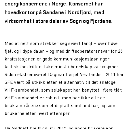
energikonsernene i Norge. Konsernet har
Northcom News #6
hovedkontor på Sandane i Nordfjord, med
virksomhet i store deler av Sogn og Fjordane.
Aars investerer i Northcom
Oppdatering fra Team Northcom
Med et nett som strekker seg svært langt – over høye
Northcom News #5
fjell og i dype daler – og med driftsoperatøransvar for 26
Northcom vant ny rammeavtale med HDO
kraftstasjoner, er gode kommunikasjonsløsninger
kritisk for driften. Ikke minst i beredskapssituasjoner.
Northcom vant rammeavtale med NKS110
Siden ekstremværet Dagmar herjet Vestlandet i 2011 har
Northcom deltar på DALO Industry Days 2024
SFE vært på utkikk etter et alternativ til det analoge
VHF-sambandet, som selskapet har benyttet i flere tiår.
Avinor og Oslo Lufthavn: Sikrer God Hørsel og
Kommunikasjon i Støyfylte Miljøer
VHF-sambandet er robust, men har ikke alle de
bruksområdene som et digitalt samband har, og som
Northcom inngår partnerskap med Peplink og Starlink
brukerne etter hvert etterspør.
Vi søker en Operation Specialist
Da Nødnett ble bygd ut i 2015, og andre brukere enn