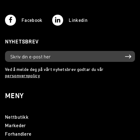
Ny VIF-stadion får WiFi-radio levert av Wireless
Communication
Facebook
Linkedin
Wireless Communication leverer samband til Sykkel-VM
Ny kompakt jaktradio fra Icom!
NYHETSBREV
Statens Vegvesen inngår rammeavtale med Wireless
Communication AS
Ved å melde deg på vårt nyhetsbrev godtar du vår
Sepura lanserer SC21!
personvernpolicy
Ny IDAS-serie fra Icom!
MENY
VHF Group styrker sin Nordiske satsing
Fredric Aasbø og Icom satser stort
Nettbutikk
Mobinet Norge er nå en del av Wireless Communication!
Markeder
Forhandlere
Icom IC-M25 - Ny maritim radio fra Icom!