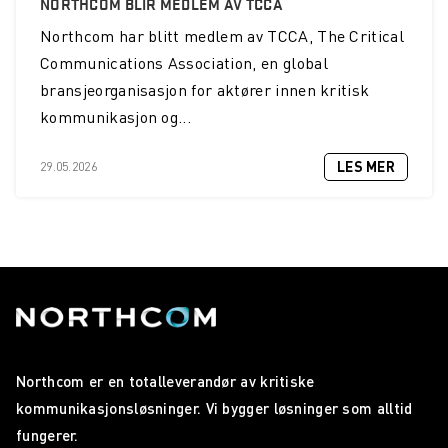
NORTHCOM BLIR MEDLEM AV TCCA
Northcom
har blitt medlem av TCCA, The Critical
Gudbrandsdal Energi Nett AS knytter seg til Nødnett
Communications Association, en global
Forsvarsmateriell signerer rammeavtale med Wireless
bransjeorganisasjon for aktører innen kritisk
Communication AS
kommunikasjon og...
Nytt nummer av Räckvidd
LES MER
29.05.2026
Ny TETRA katalog 2019
Helsetjenestens driftsorganisasjon velger Sepura SC21
Sogn og Fjordane Energi tar i bruk Nødnett
Statens Vegvesen tar Nødnett i bruk på høyfjellet
Wireless Roadshow 2017
Northcom er en totalleverandør av kritiske
Vår nye katalog er her!
kommunikasjonsløsninger. Vi bygger løsninger som alltid
Sepura SC21 er her!
fungerer.