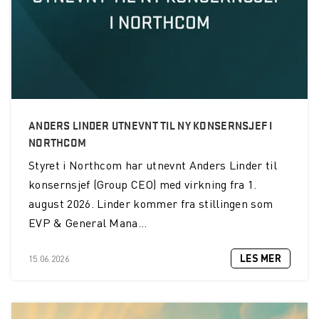
Northcom News #2
Drammensregionens brannvesen IKS investerer i INVISIO
kommunikasjonssystem
Kommunikasjon blir bedre og viktigere i fremtiden
ANDERS LINDER UTNEVNT TIL NY KONSERNSJEF I
Norsk Folkehjelp oppgraderer kommandosentralen sin for
NORTHCOM
kommunikasjon
Styret i Northcom har utnevnt Anders Linder til
Nesten 1100 brannmenn og kvinner vil nå ha svært god
konsernsjef (Group CEO) med virkning fra 1.
beskyttelse mot hørselskader
august 2026. Linder kommer fra stillingen som
SalMar får det mest moderne kommunikasjonssystemet
EVP & General Mana...
Sambandsløsning med aktiv støydemping for brannvesen
LES MER
15.06.2026
Sjöräddningssällskapet oppgraderer sine TETRA
terminaler med Over the Air-programmering
Northcom News