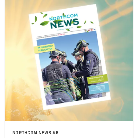
Helikopterdekk får nye krav
Sveriges Radio velger Northcom sin løsning
Sepura SC21 kompakt TETRA-radio
Fredrikstad Brann og Redning oppgraderer sitt
kommunikasjonssystem
Namsos Brann og Redning velger nytt
kommunikasjonssystem
Wireless Communication blir Northcom
Nasjonalmuseet innfører Sepura Indoor Location
Application
Lillehammer Region Brannvesen kjøper INVISIO
sambands-løsning
NORTHCOM NEWS #8
Tone J. Myhre blir ny CFO i Wireless Communication