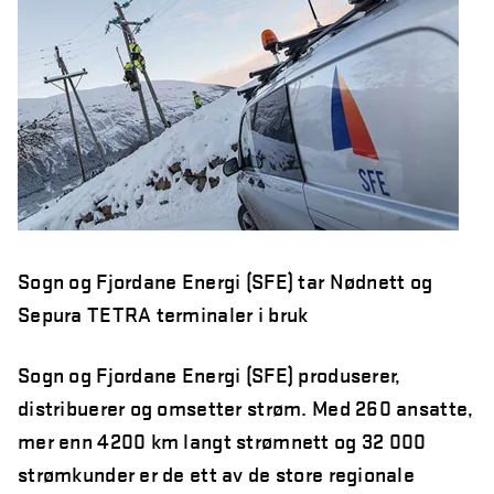
år
Northcom skal levere kommersielle radio- og 5G-
systemer til Forsvaret
Sepura SCL3 – håndterminal for virksomhetskritisk
kommunikasjon
Northcom News #7
INVISIO Link™ – trådløs intercom for maksimal mobilitet
og sikker kommunikasjon
Sogn og Fjordane Energi (SFE) tar Nødnett og
Hedmarken brannvesen satser på moderne kommunikasjon
Sepura TETRA terminaler i bruk
og bedre hørselvern
Rogaland Røde Kors velger Northcoms innsatsledekit
Sogn og Fjordane Energi (SFE) produserer,
distribuerer og omsetter strøm. Med 260 ansatte,
Kristiansand Brann og Redning satser på sikkerhet, INVISIO
mer enn 4200 km langt strømnett og 32 000
rulles ut til både heltids- og deltidsstasjoner.
strømkunder er de ett av de store regionale
TETRA i et 10-årsperspektiv – hva skjer fremover?