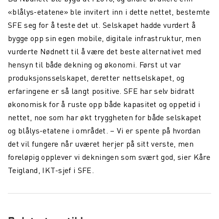
Maritim konnektivitet: overvinne dekningsutfordringer
«blålys-etatene» ble invitert inn i dette nettet, bestemte
SFE seg for å teste det ut. Selskapet hadde vurdert å
Northcom og Nokia går sammen for å levere kritiske
kommunikasjonsnettverk
bygge opp sin egen mobile, digitale infrastruktur, men
vurderte Nødnett til å være det beste alternativet med
Northcom News #4
hensyn til både dekning og økonomi. Først ut var
En datadrevet digital maritim revolusjon
produksjonsselskapet, deretter nettselskapet, og
erfaringene er så langt positive. SFE har selv bidratt
Northcom deltar på OTD Energy 2023 i Stavanger
økonomisk for å ruste opp både kapasitet og oppetid i
Northcom vil sikre kommunikasjonsløsningen innenfor
nettet, noe som har økt tryggheten for både selskapet
havvind
og blålys-etatene i området. – Vi er spente på hvordan
det vil fungere når uværet herjer på sitt verste, men
Bli kjent med vår sommeransatt Martin
foreløpig opplever vi dekningen som svært god, sier Kåre
Northcom kjøper LS Elektronik AB
Teigland, IKT-sjef i SFE.
Northcom deltar på Critical Communications World 2023
Elistair introduserer ORION Heavy Lift