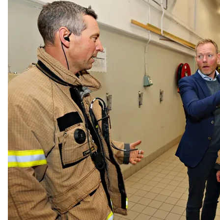
år
Northcom skal levere kommersielle radio- og 5G-
systemer til Forsvaret
Sepura SCL3 – håndterminal for virksomhetskritisk
kommunikasjon
Northcom News #7
INVISIO Link™ – trådløs intercom for maksimal mobilitet
og sikker kommunikasjon
Hedmarken brannvesen satser på moderne kommunikasjon
og bedre hørselvern
Rogaland Røde Kors velger Northcoms innsatsledekit
Kristiansand Brann og Redning satser på sikkerhet, INVISIO
rulles ut til både heltids- og deltidsstasjoner.
TETRA i et 10-årsperspektiv – hva skjer fremover?