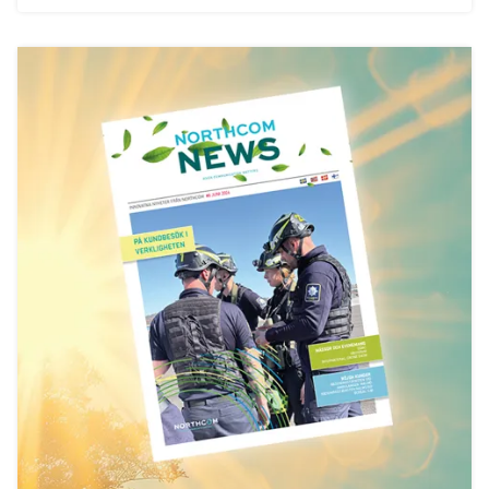
Helikopterdekk får nye krav
Sveriges Radio velger Northcom sin løsning
Sepura SC21 kompakt TETRA-radio
Fredrikstad Brann og Redning oppgraderer sitt
kommunikasjonssystem
Namsos Brann og Redning velger nytt
kommunikasjonssystem
Wireless Communication blir Northcom
Nasjonalmuseet innfører Sepura Indoor Location
Application
Lillehammer Region Brannvesen kjøper INVISIO
sambands-løsning
Tone J. Myhre blir ny CFO i Wireless Communication