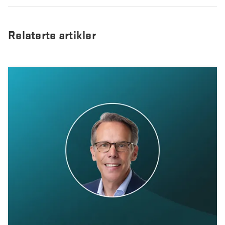
Skihelsning frå Team Northcom
Tester Valkyrje by Northcom under krevende vinterforhold
Relaterte artikler
Northcom News #3
Northcom og Politiet har signert ny rammeavtale for
radioterminaler
Northcom blir med i Nokia Global Partner Program
Valkyrje by Northcom
Sepura får nye eiere
Northcom deltar på World Maritime Forum
Northcom kjøper det finske tek-selskapet Portalify
Northcom har levert komplett nettverksløsning til Boreal
Team Peplink blir Team Northcom