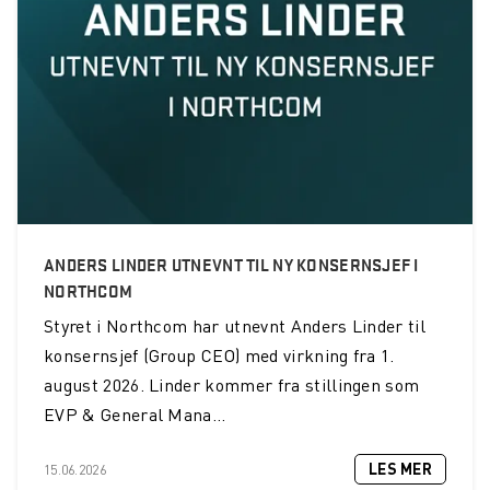
Northcom News #2
Drammensregionens brannvesen IKS investerer i INVISIO
kommunikasjonssystem
Kommunikasjon blir bedre og viktigere i fremtiden
Norsk Folkehjelp oppgraderer kommandosentralen sin for
kommunikasjon
ANDERS LINDER UTNEVNT TIL NY KONSERNSJEF I
Nesten 1100 brannmenn og kvinner vil nå ha svært god
beskyttelse mot hørselskader
NORTHCOM
Styret i Northcom har utnevnt Anders Linder til
SalMar får det mest moderne kommunikasjonssystemet
konsernsjef (Group CEO) med virkning fra 1.
Sambandsløsning med aktiv støydemping for brannvesen
august 2026. Linder kommer fra stillingen som
EVP & General Mana...
Sjöräddningssällskapet oppgraderer sine TETRA
terminaler med Over the Air-programmering
LES MER
15.06.2026
Northcom News