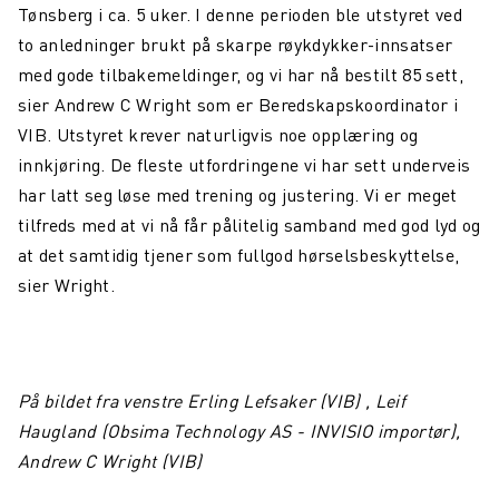
Maritim konnektivitet: overvinne dekningsutfordringer
Tønsberg i ca. 5 uker. I denne perioden ble utstyret ved
to anledninger brukt på skarpe røykdykker-innsatser
Northcom og Nokia går sammen for å levere kritiske
med gode tilbakemeldinger, og vi har nå bestilt 85 sett,
kommunikasjonsnettverk
sier Andrew C Wright som er Beredskapskoordinator i
Northcom News #4
VIB. Utstyret krever naturligvis noe opplæring og
innkjøring. De fleste utfordringene vi har sett underveis
En datadrevet digital maritim revolusjon
har latt seg løse med trening og justering. Vi er meget
Northcom deltar på OTD Energy 2023 i Stavanger
tilfreds med at vi nå får pålitelig samband med god lyd og
at det samtidig tjener som fullgod hørselsbeskyttelse,
Northcom vil sikre kommunikasjonsløsningen innenfor
sier Wright.
havvind
Bli kjent med vår sommeransatt Martin
Northcom kjøper LS Elektronik AB
På bildet fra venstre Erling Lefsaker (VIB) , Leif
Northcom deltar på Critical Communications World 2023
Haugland (Obsima Technology AS - INVISIO importør),
Andrew C Wright (VIB)
Elistair introduserer ORION Heavy Lift