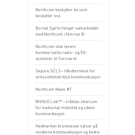
Northcom beskytter de som
beskytter oss
Boreal Sjø forlenger samarbeidet
med Northcom i fem nye år
Northcom skal levere
kommersielle radio- og 5G-
systemer til Forsvaret
Sepura SCL3 – håndterminal for
virksomhetskritisk kommunikasjon
Northcom News #7
INVISIO Link™ – trådløs intercom
for maksimal mobilitet og sikker
kommunikasjon
Hedmarken brannvesen satser på
moderne kommunikasjon og bedre