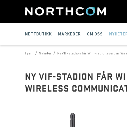
NETTBUTIKK
MARKEDER
OM OSS
NYHETE
/
/
Hjem
Nyheter
Ny VIF-stadion får WiFi-radio levert av W
NY VIF-STADION FÅR WI
WIRELESS COMMUNICA