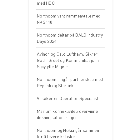
med HDO
Northcom vant rammeavtale med
NKS110
Northcom deltar på DALO Industry
Days 2024
Avinor og Oslo Lufthavn: Sikrer
God Hørsel og Kommunikasjon i
Støyfylte Miljøer
Northcom inngår partnerskap med
Peplink og Starlink
Vi søker en Operation Specialist
Maritim konnektivitet: overvinne
dekningsutfordringer
Northcom og Nokia går sammen
for å levere kritiske