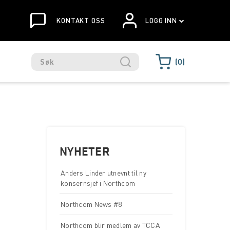
KONTAKT OSS
LOGG INN
0
NYHETER
Anders Linder utnevnt til ny
konsernsjef i Northcom
Northcom News #8
Northcom blir medlem av TCCA