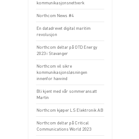
kommunikasjonsnettverk
Northcom News #4
En datadrevet digital maritim
revolusjon
Northcom deltar på OTD Energy
2023 i Stavanger
Northcom vil sikre
kommunikasjonsløsningen
innenfor havvind
Bli kjent med vår sommeransatt
Martin
Northcom kjøper LS Elektronik AB
Northcom deltar på Critical
Communications World 2023