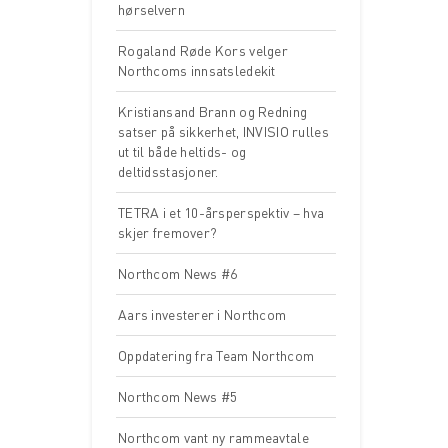
hørselvern
Rogaland Røde Kors velger
Northcoms innsatsledekit
Kristiansand Brann og Redning
satser på sikkerhet, INVISIO rulles
ut til både heltids- og
deltidsstasjoner.
TETRA i et 10-årsperspektiv – hva
skjer fremover?
Northcom News #6
Aars investerer i Northcom
Oppdatering fra Team Northcom
Northcom News #5
Northcom vant ny rammeavtale