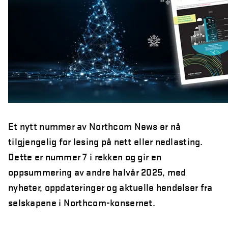
år
Northcom skal levere kommersielle radio- og 5G-
systemer til Forsvaret
Sepura SCL3 – håndterminal for virksomhetskritisk
kommunikasjon
Northcom News #7
INVISIO Link™ – trådløs intercom for maksimal mobilitet
og sikker kommunikasjon
Et nytt nummer av Northcom News er nå
tilgjengelig for lesing på nett eller nedlasting.
Hedmarken brannvesen satser på moderne kommunikasjon
og bedre hørselvern
Dette er nummer 7 i rekken og gir en
oppsummering av andre halvår 2025, med
Rogaland Røde Kors velger Northcoms innsatsledekit
nyheter, oppdateringer og aktuelle hendelser fra
Kristiansand Brann og Redning satser på sikkerhet, INVISIO
selskapene i Northcom-konsernet.
rulles ut til både heltids- og deltidsstasjoner.
TETRA i et 10-årsperspektiv – hva skjer fremover?