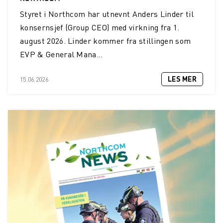
Styret i Northcom har utnevnt Anders Linder til
Helikopterdekk får nye krav
konsernsjef (Group CEO) med virkning fra 1.
Sveriges Radio velger Northcom sin løsning
august 2026. Linder kommer fra stillingen som
EVP & General Mana...
Sepura SC21 kompakt TETRA-radio
LES MER
Fredrikstad Brann og Redning oppgraderer sitt
15.06.2026
kommunikasjonssystem
Namsos Brann og Redning velger nytt
kommunikasjonssystem
Wireless Communication blir Northcom
Nasjonalmuseet innfører Sepura Indoor Location
Application
Lillehammer Region Brannvesen kjøper INVISIO
sambands-løsning
Tone J. Myhre blir ny CFO i Wireless Communication