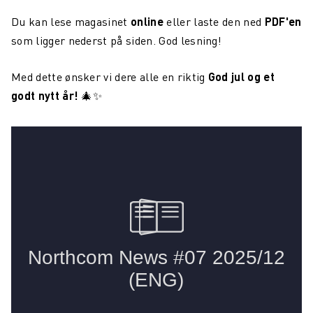
Maritim konnektivitet: overvinne dekningsutfordringer
Du kan lese magasinet
online
eller
laste den ned
PDF'en
Northcom og Nokia går sammen for å levere kritiske
som ligger nederst på siden.
God lesning!
kommunikasjonsnettverk
Med dette ønsker vi dere alle en riktig
God jul og et
Northcom News #4
godt nytt år!
🎄✨
En datadrevet digital maritim revolusjon
Northcom deltar på OTD Energy 2023 i Stavanger
Northcom vil sikre kommunikasjonsløsningen innenfor
havvind
Bli kjent med vår sommeransatt Martin
Northcom kjøper LS Elektronik AB
Northcom deltar på Critical Communications World 2023
Elistair introduserer ORION Heavy Lift