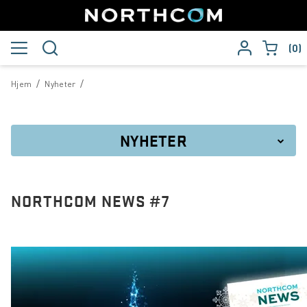
0
/
/
Hjem
Nyheter
NYHETER
Anders Linder utnevnt til ny konsernsjef i Northcom
NORTHCOM NEWS #7
Northcom News #8
Northcom blir medlem av TCCA
Northcom beskytter de som beskytter oss
Boreal Sjø forlenger samarbeidet med Northcom i fem nye