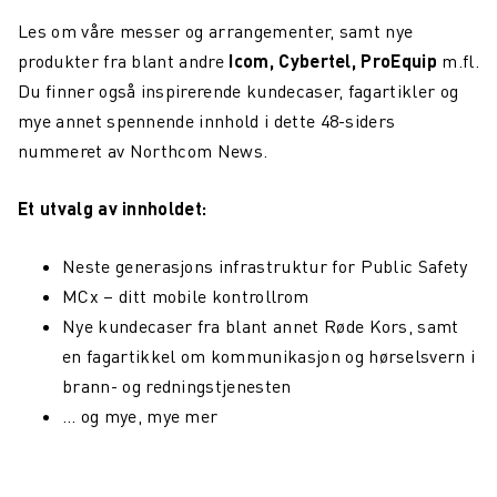
Les om våre messer og arrangementer, samt nye
Northcom News #6
produkter fra blant andre
Icom, Cybertel, ProEquip
m.fl.
Aars investerer i Northcom
Du finner også inspirerende kundecaser, fagartikler og
mye annet spennende innhold i dette 48-siders
Oppdatering fra Team Northcom
nummeret av Northcom News.
Northcom News #5
Et utvalg av innholdet:
Northcom vant ny rammeavtale med HDO
Northcom vant rammeavtale med NKS110
Neste generasjons infrastruktur for Public Safety
MCx – ditt mobile kontrollrom
Northcom deltar på DALO Industry Days 2024
Nye kundecaser fra blant annet Røde Kors, samt
Avinor og Oslo Lufthavn: Sikrer God Hørsel og
en fagartikkel om kommunikasjon og hørselsvern i
Kommunikasjon i Støyfylte Miljøer
brann- og redningstjenesten
… og mye, mye mer
Northcom inngår partnerskap med Peplink og Starlink
Vi søker en Operation Specialist