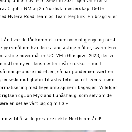
lyst grunnet covid-19. Selv om 2021 også var sterkt
rav 5 gull i NM og 2 i Nordisk mesterskap. Dette
med Hytera Road Team og Team Peplink. En bragd vi er
 år, hvor de får kommet i mer normal gjenge og først
ed spørsmål om hva deres langsiktige mål er, svarer Fred
gsiktige hovedmål er UCI VM i Glasgow i 2023, der vi
(minst) en ny verdensmester i våre rekker – med
 så mange andre i idretten, så har pandemien vært en
rensede muligheter til aktiviteter og ritt. Ser vi noen
normalisering med høye ambisjoner i bagasjen. Vi følger
ebrigtsen og Jon Mykland Lunåshaug, som selv om de
være en del av vårt lag og miljø.»
r oss til å se de prestere i ekte Northcom-ånd!