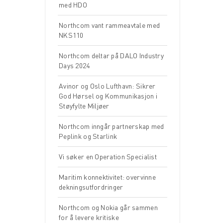
med HDO
Northcom vant rammeavtale med
NKS110
Northcom deltar på DALO Industry
Days 2024
Avinor og Oslo Lufthavn: Sikrer
God Hørsel og Kommunikasjon i
Støyfylte Miljøer
Northcom inngår partnerskap med
Peplink og Starlink
Vi søker en Operation Specialist
Maritim konnektivitet: overvinne
dekningsutfordringer
Northcom og Nokia går sammen
for å levere kritiske