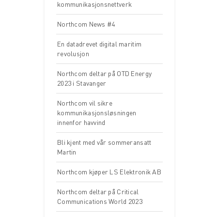
kommunikasjonsnettverk
Northcom News #4
En datadrevet digital maritim
revolusjon
Northcom deltar på OTD Energy
2023 i Stavanger
Northcom vil sikre
kommunikasjonsløsningen
innenfor havvind
Bli kjent med vår sommeransatt
Martin
Northcom kjøper LS Elektronik AB
Northcom deltar på Critical
Communications World 2023