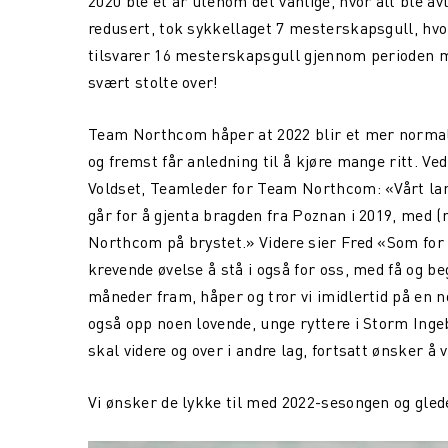
2020 ble et år utenom det vanlige, hvor alt ble av
redusert, tok sykkellaget 7 mesterskapsgull, hvo
tilsvarer 16 mesterskapsgull gjennom perioden 
svært stolte over!
Team Northcom håper at 2022 blir et mer normalt
og fremst får anledning til å kjøre mange ritt. V
Voldset, Teamleder for Team Northcom: «Vårt lan
går for å gjenta bragden fra Poznan i 2019, med 
Northcom på brystet.» Videre sier Fred «Som for
krevende øvelse å stå i også for oss, med få og beg
måneder fram, håper og tror vi imidlertid på en 
også opp noen lovende, unge ryttere i Storm Ing
skal videre og over i andre lag, fortsatt ønsker å 
Vi ønsker de lykke til med 2022-sesongen og glede