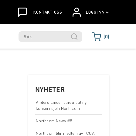
KONTAKT OSS
LOGG INN
0
NYHETER
Anders Linder utnevnt til ny
konsernsjef i Northcom
Northcom News #8
Northcom blir medlem av TCCA