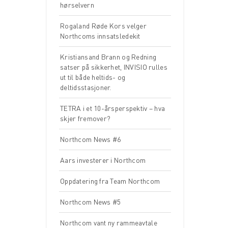
hørselvern
Rogaland Røde Kors velger
Northcoms innsatsledekit
Kristiansand Brann og Redning
satser på sikkerhet, INVISIO rulles
ut til både heltids- og
deltidsstasjoner.
TETRA i et 10-årsperspektiv – hva
skjer fremover?
Northcom News #6
Aars investerer i Northcom
Oppdatering fra Team Northcom
Northcom News #5
Northcom vant ny rammeavtale