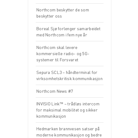
Northcom beskytter de som
beskytter oss
Boreal Sjø forlenger samarbeidet
med Northcom i fem nye år
Northcom skal levere
kommersielle radio- og 5G-
systemer til Forsvaret
Sepura SCL3 – håndterminal for
virksomhetskritisk kommunikasjon
Northcom News #7
INVISIO Link™ – trådløs intercom
for maksimal mobilitet og sikker
kommunikasjon
Hedmarken brannvesen satser på
moderne kommunikasjon og bedre