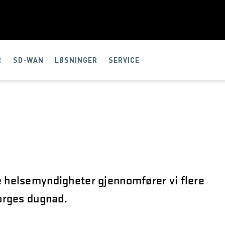
R
SD-WAN
LØSNINGER
SERVICE
e helsemyndigheter gjennomfører vi flere
Norges dugnad.