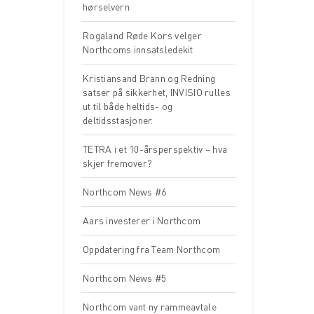
hørselvern
Rogaland Røde Kors velger
Northcoms innsatsledekit
Kristiansand Brann og Redning
satser på sikkerhet, INVISIO rulles
ut til både heltids- og
deltidsstasjoner.
TETRA i et 10-årsperspektiv – hva
skjer fremover?
Northcom News #6
Aars investerer i Northcom
Oppdatering fra Team Northcom
Northcom News #5
Northcom vant ny rammeavtale