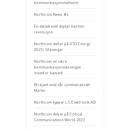
kommunikasjonsnettverk
Northcom News #4
En datadrevet digital maritim
revolusjon
Northcom deltar på OTD Energy
2023 i Stavanger
Northcom vil sikre
kommunikasjonsløsningen
innenfor havvind
Bli kjent med vår sommeransatt
Martin
Northcom kjøper LS Elektronik AB
Northcom deltar på Critical
Communications World 2023