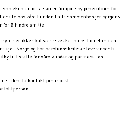
hjemmekontor, og vi sørger for gode hygienerutiner for
 eller ute hos våre kunder. I alle sammenhenger sørger vi
 for å hindre smitte.
åre ytelser ikke skal være svekket mens landet er i en
fentlige i Norge og har samfunnskritiske leveranser til
tilby full støtte for våre kunder og partnere i en
nne tiden, ta kontakt per e-post
ontaktperson.