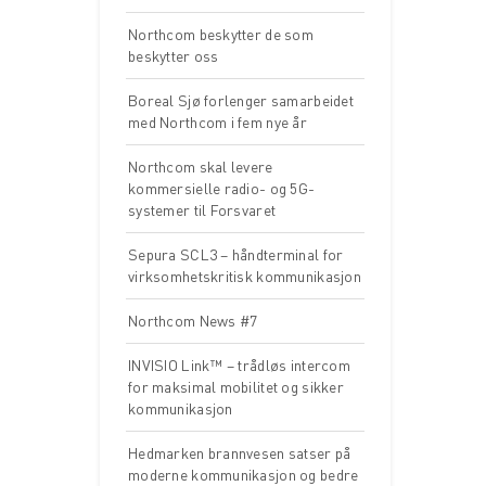
Northcom beskytter de som
beskytter oss
Boreal Sjø forlenger samarbeidet
med Northcom i fem nye år
Northcom skal levere
kommersielle radio- og 5G-
systemer til Forsvaret
Sepura SCL3 – håndterminal for
virksomhetskritisk kommunikasjon
Northcom News #7
INVISIO Link™ – trådløs intercom
for maksimal mobilitet og sikker
kommunikasjon
Hedmarken brannvesen satser på
moderne kommunikasjon og bedre