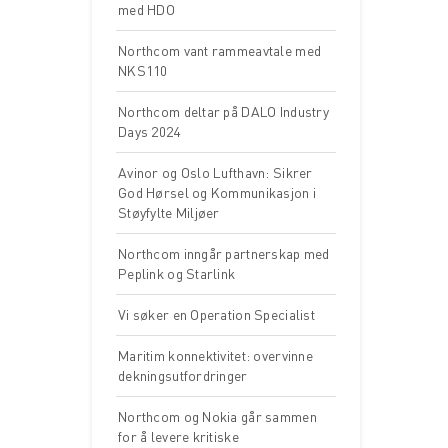
med HDO
Northcom vant rammeavtale med
NKS110
Northcom deltar på DALO Industry
Days 2024
Avinor og Oslo Lufthavn: Sikrer
God Hørsel og Kommunikasjon i
Støyfylte Miljøer
Northcom inngår partnerskap med
Peplink og Starlink
Vi søker en Operation Specialist
Maritim konnektivitet: overvinne
dekningsutfordringer
Northcom og Nokia går sammen
for å levere kritiske