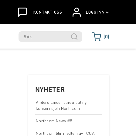
KONTAKT OSS
LOGG INN
0
NYHETER
Anders Linder utnevnt til ny
konsernsjef i Northcom
Northcom News #8
Northcom blir medlem av TCCA