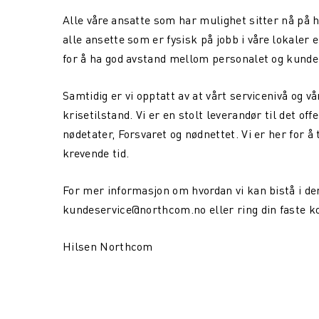
Alle våre ansatte som har mulighet sitter nå på 
alle ansette som er fysisk på jobb i våre lokaler
for å ha god avstand mellom personalet og kunder
Samtidig er vi opptatt av at vårt servicenivå og v
krisetilstand. Vi er en stolt leverandør til det of
nødetater, Forsvaret og nødnettet. Vi er her for å 
krevende tid.
For mer informasjon om hvordan vi kan bistå i de
kundeservice@northcom.no eller ring din faste k
Hilsen Northcom