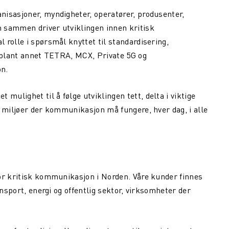
nisasjoner, myndigheter, operatører, produsenter,
 sammen driver utviklingen innen kritisk
rolle i spørsmål knyttet til standardisering,
n blant annet TETRA, MCX, Private 5G og
n.
ulighet til å følge utviklingen tett, delta i viktige
a miljøer der kommunikasjon må fungere, hver dag, i alle
or kritisk kommunikasjon i Norden. Våre kunder finnes
ansport, energi og offentlig sektor, virksomheter der