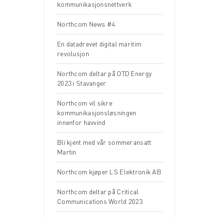
kommunikasjonsnettverk
Northcom News #4
En datadrevet digital maritim
revolusjon
Northcom deltar på OTD Energy
2023 i Stavanger
Northcom vil sikre
kommunikasjonsløsningen
innenfor havvind
Bli kjent med vår sommeransatt
Martin
Northcom kjøper LS Elektronik AB
Northcom deltar på Critical
Communications World 2023