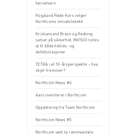
hørselvern
Rogaland Røde Kors velger
Northcoms innsatsledekit
Kristiansand Brann og Redning
satser på sikkerhet, INVISIO rulles
ut til både heltids- og
deltidsstasjoner.
TETRA i et 10-årsperspektiv – hva
skjer fremover?
Northcom News #6
Aars investerer i Northcom
Oppdatering fra Team Northcom
Northcom News #5
Northcom vant ny rammeavtale