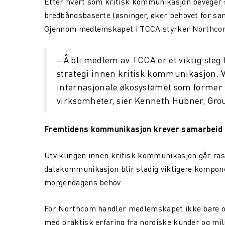
Etter hvert som kritisk kommunikasjon beveger se
bredbåndsbaserte løsninger, øker behovet for sam
Gjennom medlemskapet i TCCA styrker Northcom s
– Å bli medlem av TCCA er et viktig steg 
strategi innen kritisk kommunikasjon. Vi 
internasjonale økosystemet som former 
virksomheter, sier Kenneth Hübner, Gro
Fremtidens kommunikasjon krever samarbeid
Utviklingen innen kritisk kommunikasjon går ras
datakommunikasjon blir stadig viktigere kompone
morgendagens behov.
For Northcom handler medlemskapet ikke bare om
med praktisk erfaring fra nordiske kunder og mil