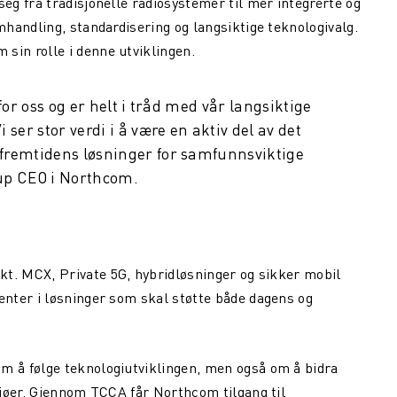
g fra tradisjonelle radiosystemer til mer integrerte og
handling, standardisering og langsiktige teknologivalg.
in rolle i denne utviklingen.
for oss og er helt i tråd med vår langsiktige
ser stor verdi i å være en aktiv del av det
fremtidens løsninger for samfunnsviktige
up CEO i Northcom.
kt. MCX, Private 5G, hybridløsninger og sikker mobil
nter i løsninger som skal støtte både dagens og
 å følge teknologiutviklingen, men også om å bidra
jøer. Gjennom TCCA får Northcom tilgang til