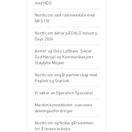
med HDO
Northcom vant rammeavtale med
NKS110
Northcom deltar på DALO Industry
Days 2024
Avinor og Oslo Lufthavn: Sikrer
God Hørsel og Kommunikasjon i
Støyfylte Miljøer
Northcom inngår partnerskap med
Peplink og Starlink
Vi søker en Operation Specialist
Maritim konnektivitet: overvinne
dekningsutfordringer
Northcom og Nokia går sammen
for å levere kritiske