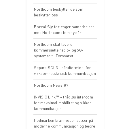
Northcom beskytter de som
beskytter oss
Boreal Sjø forlenger samarbeidet
med Northcom i fem nye år
Northcom skal levere
kommersielle radio- og 5G-
systemer til Forsvaret
Sepura SCL3 – håndterminal for
virksomhetskritisk kommunikasjon
Northcom News #7
INVISIO Link™ – trådløs intercom
for maksimal mobilitet og sikker
kommunikasjon
Hedmarken brannvesen satser på
moderne kommunikasjon og bedre