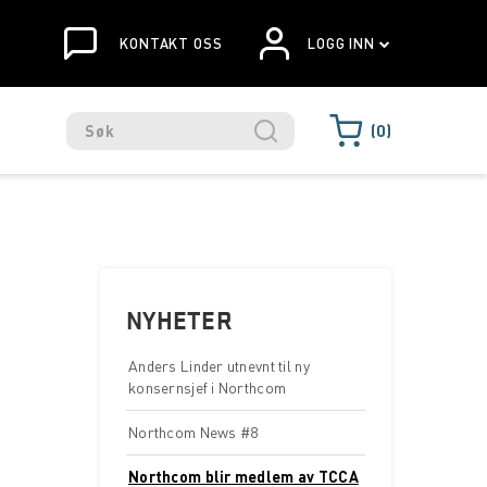
KONTAKT OSS
LOGG INN
0
NYHETER
Anders Linder utnevnt til ny
konsernsjef i Northcom
Northcom News #8
Northcom blir medlem av TCCA