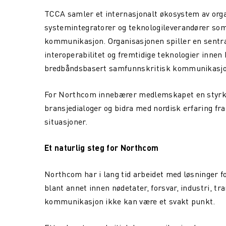
TCCA samler et internasjonalt økosystem av orga
systemintegratorer og teknologileverandører som
kommunikasjon. Organisasjonen spiller en sentral 
interoperabilitet og fremtidige teknologier inne
bredbåndsbasert samfunnskritisk kommunikasjo
For Northcom innebærer medlemskapet en styrket m
bransjedialoger og bidra med nordisk erfaring fr
situasjoner.
Et naturlig steg for Northcom
Northcom har i lang tid arbeidet med løsninger f
blant annet innen nødetater, forsvar, industri, tr
kommunikasjon ikke kan være et svakt punkt.