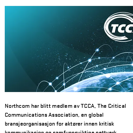
år
Northcom skal levere kommersielle radio- og 5G-
systemer til Forsvaret
Sepura SCL3 – håndterminal for virksomhetskritisk
kommunikasjon
Northcom News #7
INVISIO Link™ – trådløs intercom for maksimal mobilitet
og sikker kommunikasjon
Hedmarken brannvesen satser på moderne kommunikasjon
og bedre hørselvern
Northcom
har blitt medlem av TCCA, The Critical
Communications Association, en global
bransjeorganisasjon for aktører innen kritisk
kommunikasjon og samfunnsviktige nettverk.