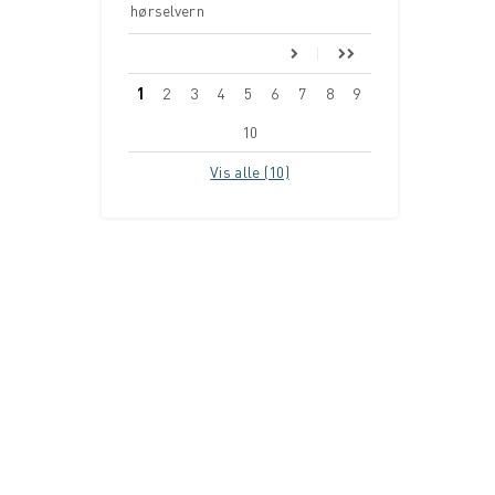
hørselvern
1
2
3
4
5
6
7
8
9
10
Vis alle (10)