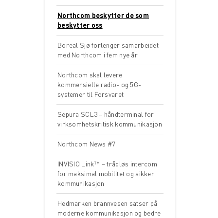
Northcom beskytter de som
beskytter oss
Boreal Sjø forlenger samarbeidet
med Northcom i fem nye år
Northcom skal levere
kommersielle radio- og 5G-
systemer til Forsvaret
Sepura SCL3 – håndterminal for
virksomhetskritisk kommunikasjon
Northcom News #7
INVISIO Link™ – trådløs intercom
for maksimal mobilitet og sikker
kommunikasjon
Hedmarken brannvesen satser på
moderne kommunikasjon og bedre