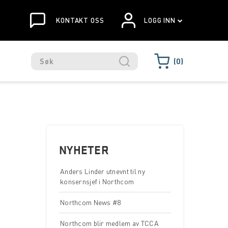
KONTAKT OSS
LOGG INN
0
NYHETER
Anders Linder utnevnt til ny
konsernsjef i Northcom
Northcom News #8
Northcom blir medlem av TCCA