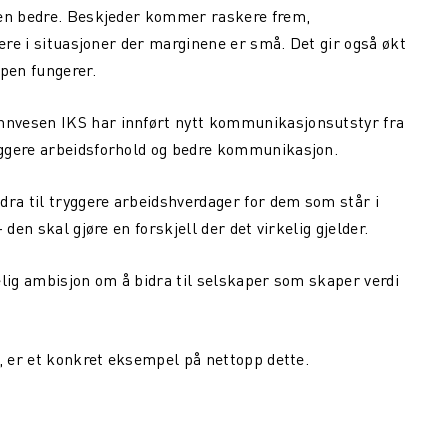
gen bedre. Beskjeder kommer raskere frem,
gere i situasjoner der marginene er små. Det gir også økt
apen fungerer.
nvesen IKS har innført nytt kommunikasjonsutstyr fra
yggere arbeidsforhold og bedre kommunikasjon.
dra til tryggere arbeidshverdager for dem som står i
den skal gjøre en forskjell der det virkelig gjelder.
elig ambisjon om å bidra til selskaper som skaper verdi
t, er et konkret eksempel på nettopp dette.