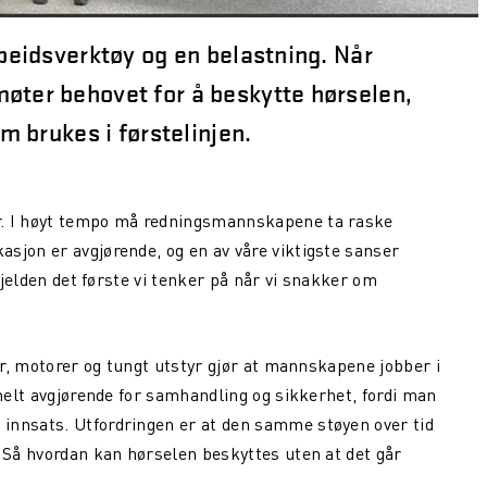
rbeidsverktøy og en belastning. Når
øter behovet for å beskytte hørselen,
om brukes i førstelinjen.
r. I høyt tempo må redningsmannskapene ta raske
sjon er avgjørende, og en av våre viktigste sanser
 sjelden det første vi tenker på når vi snakker om
ner, motorer og tungt utstyr gjør at mannskapene jobber i
 helt avgjørende for samhandling og sikkerhet, fordi man
innsats. Utfordringen er at den samme støyen over tid
. Så hvordan kan hørselen beskyttes uten at det går