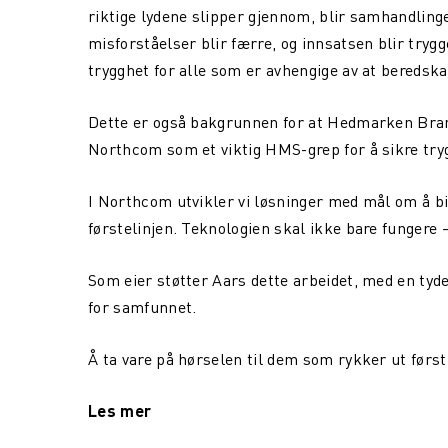
riktige lydene slipper gjennom, blir samhandlin
misforståelser blir færre, og innsatsen blir tryg
trygghet for alle som er avhengige av at beredsk
Dette er også bakgrunnen for at Hedmarken Bran
Northcom som et viktig HMS-grep for å sikre tr
I Northcom utvikler vi løsninger med mål om å bi
førstelinjen. Teknologien skal ikke bare fungere – 
Som eier støtter Aars dette arbeidet, med en tyd
for samfunnet.
Å ta vare på hørselen til dem som rykker ut førs
Les mer