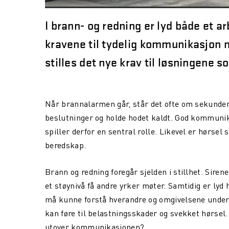
I brann- og redning er lyd både et a
kravene til tydelig kommunikasjon m
stilles det nye krav til løsningene s
Når brannalarmen går, står det ofte om sekunde
beslutninger og holde hodet kaldt. God kommunika
spiller derfor en sentral rolle. Likevel er hørsel
beredskap.
Brann og redning foregår sjelden i stillhet. Sire
et støynivå få andre yrker møter. Samtidig er lyd
må kunne forstå hverandre og omgivelsene under 
kan føre til belastningsskader og svekket hørsel
utover kommunikasjonen?