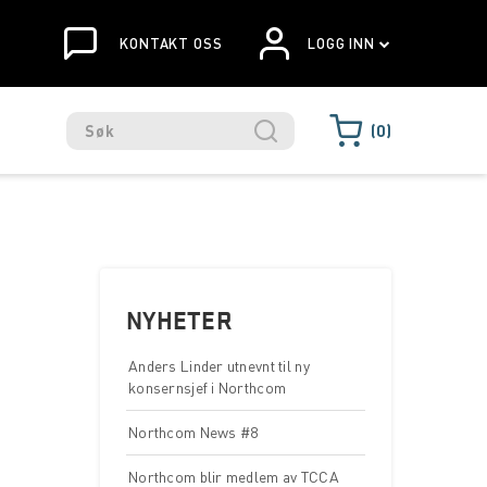
KONTAKT OSS
LOGG INN
0
NYHETER
Anders Linder utnevnt til ny
konsernsjef i Northcom
Northcom News #8
Northcom blir medlem av TCCA