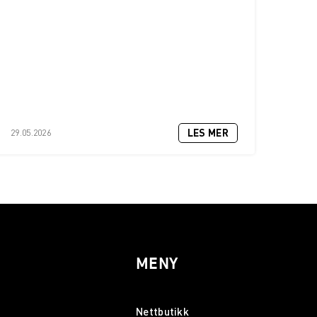
LES MER
29.05.2026
MENY
Nettbutikk