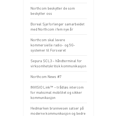
Northcom beskytter de som
beskytter oss
Boreal Sjø forlenger samarbeidet
med Northcom i fem nye år
Northcom skal levere
kommersielle radio- og 5G-
systemer til Forsvaret
Sepura SCL3 – håndterminal for
virksomhetskritisk kommunikasjon
Northcom News #7
INVISIO Link™ – trådløs intercom
for maksimal mobilitet og sikker
kommunikasjon
Hedmarken brannvesen satser på
moderne kommunikasjon og bedre