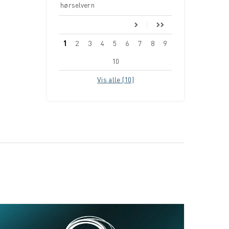
hørselvern
1
2
3
4
5
6
7
8
9
10
Vis alle (10)