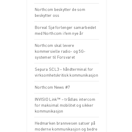
Northcom beskytter de som
beskytter oss
Boreal Sjø forlenger samarbeidet
med Northcom i fem nye år
Northcom skal levere
kommersielle radio- og 5G-
systemer til Forsvaret
Sepura SCL3 – håndterminal for
virksomhetskritisk kommunikasjon
Northcom News #7
INVISIO Link™ – trådløs intercom
for maksimal mobilitet og sikker
kommunikasjon
Hedmarken brannvesen satser på
moderne kommunikasjon og bedre