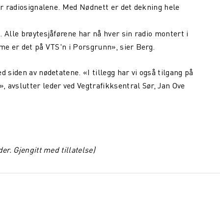
or radiosignalene. Med Nødnett er det dekning hele
 Alle brøytesjåførene har nå hver sin radio montert i
me er det på VTS'n i Porsgrunn», sier Berg.
 siden av nødetatene. «I tillegg har vi også tilgang på
 avslutter leder ved Vegtrafikksentral Sør, Jan Ove
er. Gjengitt med tillatelse)