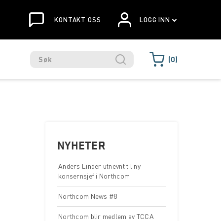
KONTAKT OSS
LOGG INN
0
NYHETER
Anders Linder utnevnt til ny
konsernsjef i Northcom
Northcom News #8
Northcom blir medlem av TCCA