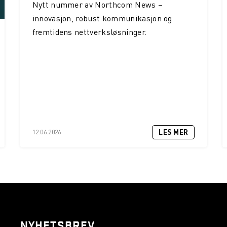
Nytt nummer av Northcom News –
innovasjon, robust kommunikasjon og
fremtidens nettverksløsninger.
LES MER
12.06.2026
NYHETSBREV