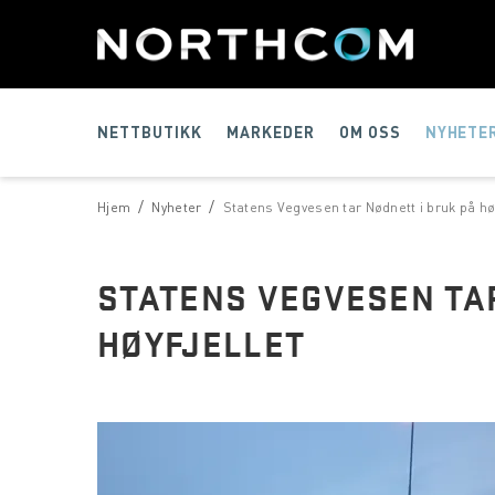
NETTBUTIKK
MARKEDER
OM OSS
NYHETE
/
/
Hjem
Nyheter
Statens Vegvesen tar Nødnett i bruk på høy
STATENS VEGVESEN TAR
HØYFJELLET