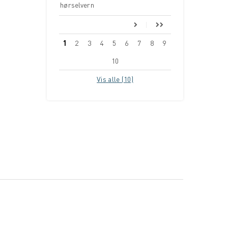
hørselvern
1
2
3
4
5
6
7
8
9
10
Vis alle (10)