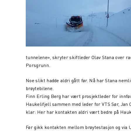
tunnelene», skryter skiftleder Olav Stana over ra
Porsgrunn.
Noe slikt hadde aldri gått før. Nå har Stana nemli
brøytebilene.
Finn Erling Berg har vært prosjektleder for innf
Haukelifjell sammen med leder for VTS Sør, Jan O
klar: Her har kontakten aldri vært bedre på Hauk
Før gikk kontakten mellom brøytestasjon og via U