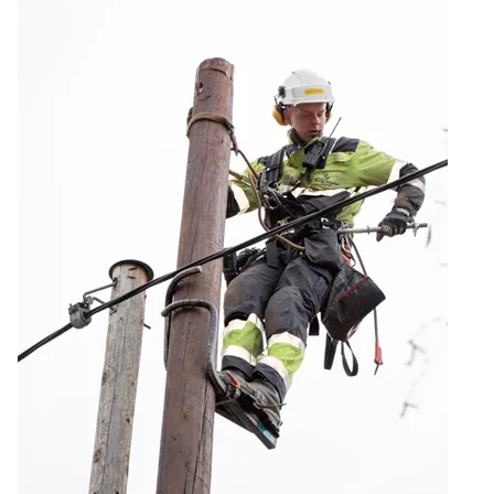
år
Northcom skal levere kommersielle radio- og 5G-
systemer til Forsvaret
Sepura SCL3 – håndterminal for virksomhetskritisk
kommunikasjon
Northcom News #7
INVISIO Link™ – trådløs intercom for maksimal mobilitet
og sikker kommunikasjon
Hedmarken brannvesen satser på moderne kommunikasjon
og bedre hørselvern
Rogaland Røde Kors velger Northcoms innsatsledekit
Kristiansand Brann og Redning satser på sikkerhet, INVISIO
rulles ut til både heltids- og deltidsstasjoner.
TETRA i et 10-årsperspektiv – hva skjer fremover?