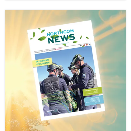
Ny VIF-stadion får WiFi-radio levert av Wireless
Communication
Wireless Communication leverer samband til Sykkel-VM
Ny kompakt jaktradio fra Icom!
Statens Vegvesen inngår rammeavtale med Wireless
Communication AS
Sepura lanserer SC21!
Ny IDAS-serie fra Icom!
VHF Group styrker sin Nordiske satsing
Fredric Aasbø og Icom satser stort
Mobinet Norge er nå en del av Wireless Communication!
Icom IC-M25 - Ny maritim radio fra Icom!