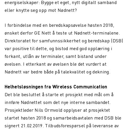
energiselskaper: Bygge et eget, nytt digitalt samband
Skihelsning frå Team Northcom
eller knytte seg opp mot Nødnett?
Tester Valkyrje by Northcom under krevende vinterforhold
I forbindelse med en beredskapsøvelse høsten 2018,
Northcom News #3
ønsket derfor GE Nett å teste ut Nødnett-terminalene.
Northcom og Politiet har signert ny rammeavtale for
Direktoratet for samfunnssikkerhet og beredskap (DSB)
radioterminaler
var positive til dette, og bistod med god opplæring i
forkant, utlån av terminaler, samt bistand under
Northcom blir med i Nokia Global Partner Program
øvelsen. I etterkant av øvelsen ble det vurdert at
Valkyrje by Northcom
Nødnett var bedre både på talekvalitet og dekning.
Sepura får nye eiere
Helhetsløsningen fra Wireless Communication
Northcom deltar på World Maritime Forum
Det ble besluttet å starte et prosjekt med mål om å
innføre Nødnettet som det nye interne sambandet.
Northcom kjøper det finske tek-selskapet Portalify
Prosjektleder Nils Ormvold opplyser at prosjektet
Northcom har levert komplett nettverksløsning til Boreal
startet høsten 2018 og samarbeidsavtalen med DSB ble
signert 21.02.2019. Tilbudsforespørsel på leveranse av
Team Peplink blir Team Northcom