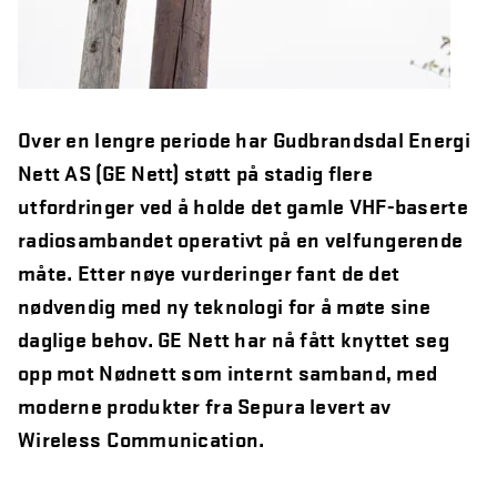
Northcom News #6
Aars investerer i Northcom
Oppdatering fra Team Northcom
Over en lengre periode har Gudbrandsdal Energi
Nett AS (GE Nett) støtt på stadig flere
Northcom News #5
utfordringer ved å holde det gamle VHF-baserte
Northcom vant ny rammeavtale med HDO
radiosambandet operativt på en velfungerende
Northcom vant rammeavtale med NKS110
måte. Etter nøye vurderinger fant de det
nødvendig med ny teknologi for å møte sine
Northcom deltar på DALO Industry Days 2024
daglige behov. GE Nett har nå fått knyttet seg
Avinor og Oslo Lufthavn: Sikrer God Hørsel og
opp mot Nødnett som internt samband, med
Kommunikasjon i Støyfylte Miljøer
moderne produkter fra Sepura levert av
Northcom inngår partnerskap med Peplink og Starlink
Wireless Communication.
Vi søker en Operation Specialist