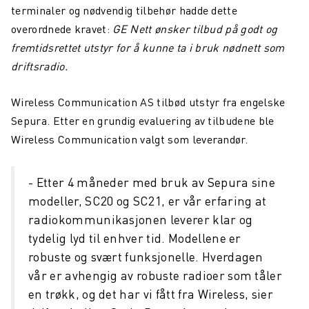
terminaler og nødvendig tilbehør hadde dette
Northcom News #2
overordnede kravet:
GE Nett ønsker tilbud på godt og
fremtidsrettet utstyr for å kunne ta i bruk nødnett som
Drammensregionens brannvesen IKS investerer i INVISIO
driftsradio.
kommunikasjonssystem
Kommunikasjon blir bedre og viktigere i fremtiden
Wireless Communication AS tilbød utstyr fra engelske
Sepura. Etter en grundig evaluering av tilbudene ble
Norsk Folkehjelp oppgraderer kommandosentralen sin for
kommunikasjon
Wireless Communication valgt som leverandør.
Nesten 1100 brannmenn og kvinner vil nå ha svært god
beskyttelse mot hørselskader
- Etter 4 måneder med bruk av Sepura sine
modeller, SC20 og SC21, er vår erfaring at
SalMar får det mest moderne kommunikasjonssystemet
radiokommunikasjonen leverer klar og
Sambandsløsning med aktiv støydemping for brannvesen
tydelig lyd til enhver tid. Modellene er
robuste og svært funksjonelle. Hverdagen
Sjöräddningssällskapet oppgraderer sine TETRA
vår er avhengig av robuste radioer som tåler
terminaler med Over the Air-programmering
en trøkk, og det har vi fått fra Wireless, sier
Northcom News