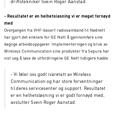
driftstekniker Svein Roger Aanstad.
Helikopterdekk får nye krav
- Resultatet er en helhetsløsning vi er meget fornøyd
Sveriges Radio velger Northcom sin løsning
med
Overgangen fra VHF-basert radiosamband til Nødnett
Sepura SC21 kompakt TETRA-radio
har gjort det enklere for GE Nett å gjennomføre sine
Fredrikstad Brann og Redning oppgraderer sitt
daglige arbeidsoppgaver. Implementeringen og bruk av
kommunikasjonssystem
Wireless Communication sine produkter fra Sepura har
Namsos Brann og Redning velger nytt
vist seg å løse de utfordringene GE Nett tidligere hadde.
kommunikasjonssystem
Wireless Communication blir Northcom
- Vi føler oss godt ivaretatt av Wireless
Communication og har store forventninger
Nasjonalmuseet innfører Sepura Indoor Location
til deres servicesenter og support. Resultatet
Application
er en helhetsløsning vi er godt fornøyd med,
Lillehammer Region Brannvesen kjøper INVISIO
avslutter Svein Roger Aanstad.
sambands-løsning
Tone J. Myhre blir ny CFO i Wireless Communication