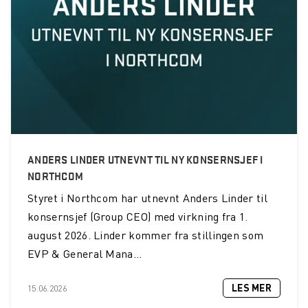
Gudbrandsdal Energi Nett AS knytter seg til Nødnett
Forsvarsmateriell signerer rammeavtale med Wireless
Communication AS
Nytt nummer av Räckvidd
Ny TETRA katalog 2019
Helsetjenestens driftsorganisasjon velger Sepura SC21
ANDERS LINDER UTNEVNT TIL NY KONSERNSJEF I
NORTHCOM
Sogn og Fjordane Energi tar i bruk Nødnett
Styret i Northcom har utnevnt Anders Linder til
Statens Vegvesen tar Nødnett i bruk på høyfjellet
konsernsjef (Group CEO) med virkning fra 1.
august 2026. Linder kommer fra stillingen som
Wireless Roadshow 2017
EVP & General Mana...
Vår nye katalog er her!
LES MER
15.06.2026
Sepura SC21 er her!