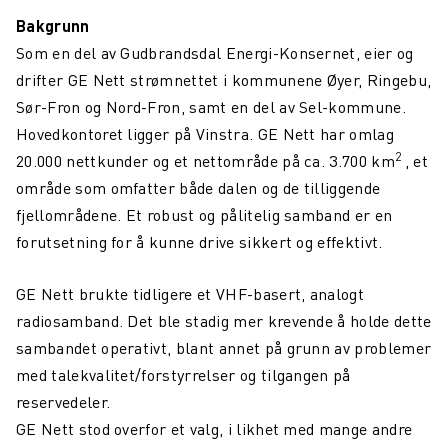
Maritim konnektivitet: overvinne dekningsutfordringer
Bakgrunn
Som en del av Gudbrandsdal Energi-Konsernet, eier og
Northcom og Nokia går sammen for å levere kritiske
kommunikasjonsnettverk
drifter GE Nett strømnettet i kommunene Øyer, Ringebu,
Sør-Fron og Nord-Fron, samt en del av Sel-kommune.
Northcom News #4
Hovedkontoret ligger på Vinstra. GE Nett har omlag
En datadrevet digital maritim revolusjon
2
20.000 nettkunder og et nettområde på ca. 3.700 km
, et
område som omfatter både dalen og de tilliggende
Northcom deltar på OTD Energy 2023 i Stavanger
fjellområdene. Et robust og pålitelig samband er en
Northcom vil sikre kommunikasjonsløsningen innenfor
forutsetning for å kunne drive sikkert og effektivt.
havvind
GE Nett brukte tidligere et VHF-basert, analogt
Bli kjent med vår sommeransatt Martin
radiosamband. Det ble stadig mer krevende å holde dette
Northcom kjøper LS Elektronik AB
sambandet operativt, blant annet på grunn av problemer
med talekvalitet/forstyrrelser og tilgangen på
Northcom deltar på Critical Communications World 2023
reservedeler.
Elistair introduserer ORION Heavy Lift
GE Nett stod overfor et valg, i likhet med mange andre