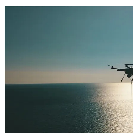
år
Northcom skal levere kommersielle radio- og 5G-
systemer til Forsvaret
Sepura SCL3 – håndterminal for virksomhetskritisk
kommunikasjon
Northcom News #7
INVISIO Link™ – trådløs intercom for maksimal mobilitet
og sikker kommunikasjon
Hedmarken brannvesen satser på moderne kommunikasjon
og bedre hørselvern