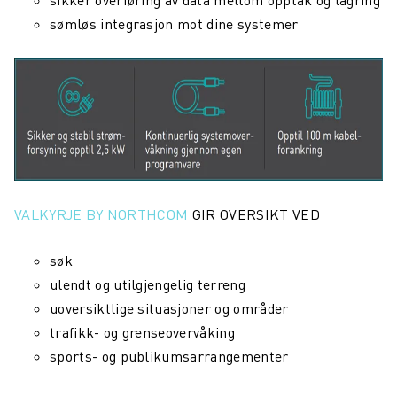
sikker overføring av data mellom opptak og lagring
sømløs integrasjon mot dine systemer
VALKYRJE BY NORTHCOM
GIR OVERSIKT VED
søk
ulendt og utilgjengelig terreng
uoversiktlige situasjoner og områder
trafikk- og grenseovervåking
sports- og publikumsarrangementer