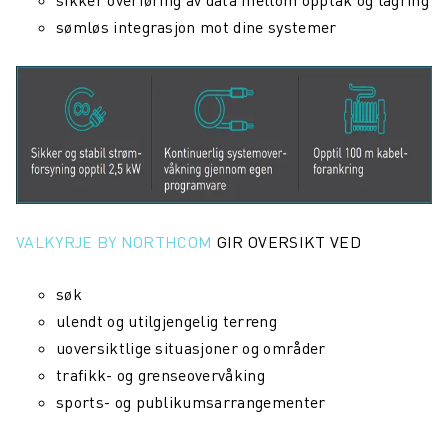
sikker overføring av data mellom opptak og lagring
sømløs integrasjon mot dine systemer
VALKYRJE BY NORTHCOM
GIR OVERSIKT VED
søk
ulendt og utilgjengelig terreng
uoversiktlige situasjoner og områder
trafikk- og grenseovervåking
sports- og publikumsarrangementer