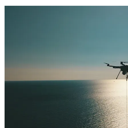
Drammensregionens brannvesen IKS investerer i INVISIO
kommunikasjonssystem
Kommunikasjon blir bedre og viktigere i fremtiden
Norsk Folkehjelp oppgraderer kommandosentralen sin for
kommunikasjon
Nesten 1100 brannmenn og kvinner vil nå ha svært god
beskyttelse mot hørselskader
SalMar får det mest moderne kommunikasjonssystemet