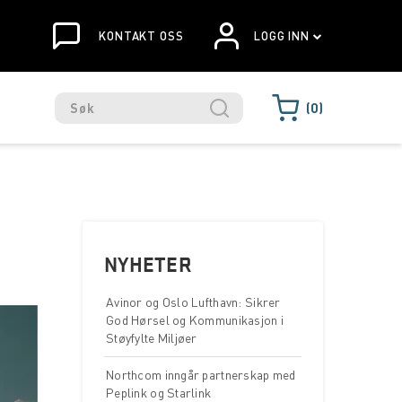
KONTAKT OSS
LOGG INN
0
NYHETER
Avinor og Oslo Lufthavn: Sikrer
God Hørsel og Kommunikasjon i
Støyfylte Miljøer
Northcom inngår partnerskap med
Peplink og Starlink