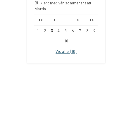
Bli kjent med vår sommeransatt
Martin
1
2
3
4
5
6
7
8
9
10
Vis alle (10)