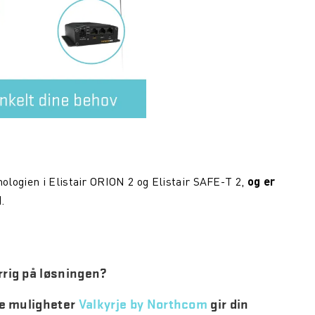
logien i Elistair ORION 2 og Elistair SAFE-T 2,
og er
d
.
rrig på løsningen?
ke muligheter
Valkyrje by Northcom
gir din