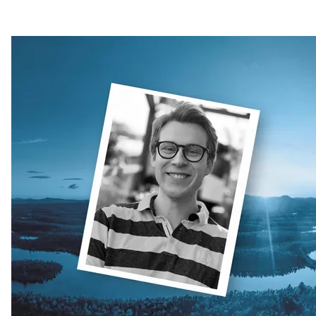
Drammensregionens brannvesen IKS investerer i INVISIO
kommunikasjonssystem
Kommunikasjon blir bedre og viktigere i fremtiden
Norsk Folkehjelp oppgraderer kommandosentralen sin for
kommunikasjon
Nesten 1100 brannmenn og kvinner vil nå ha svært god
beskyttelse mot hørselskader
SalMar får det mest moderne kommunikasjonssystemet