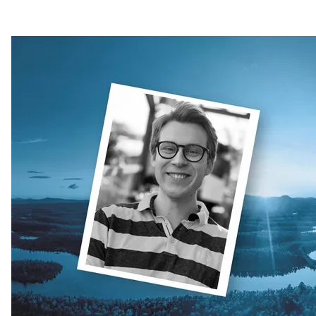
Sveriges Radio velger Northcom sin løsning
Sepura SC21 kompakt TETRA-radio
Fredrikstad Brann og Redning oppgraderer sitt
kommunikasjonssystem
Namsos Brann og Redning velger nytt
kommunikasjonssystem
Wireless Communication blir Northcom
Nasjonalmuseet innfører Sepura Indoor Location
Application