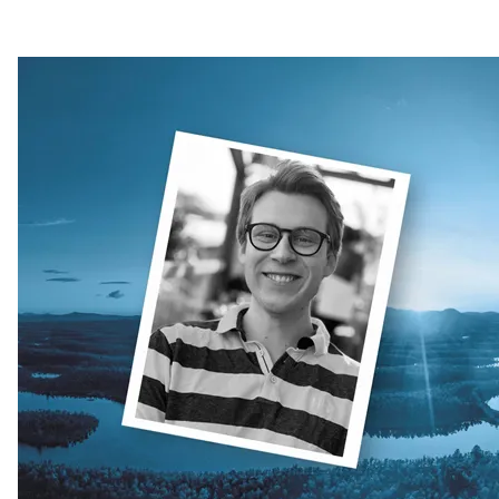
Aars investerer i Northcom
Oppdatering fra Team Northcom
Northcom News #5
Northcom vant ny rammeavtale med HDO
Northcom vant rammeavtale med NKS110
Northcom deltar på DALO Industry Days 2024