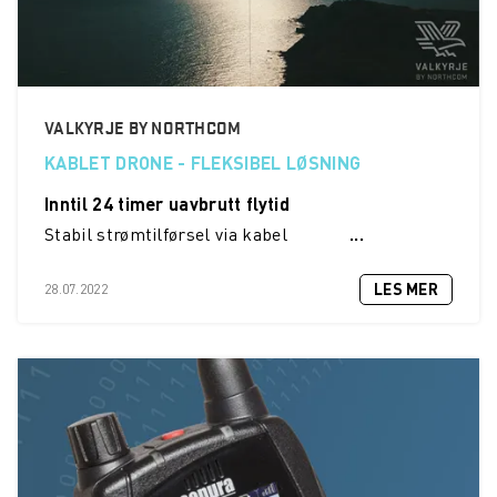
VALKYRJE BY NORTHCOM
KABLET DRONE - FLEKSIBEL LØSNING
Inntil 24 timer uavbrutt flytid
Stabil strømtilførsel via kabel
...
LES MER
28.07.2022