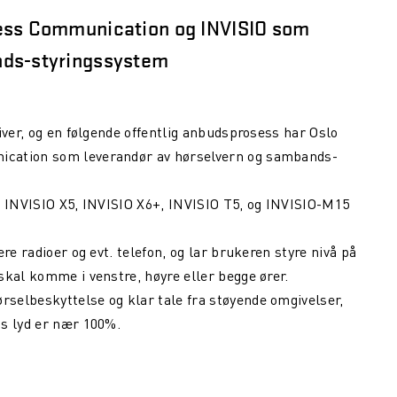
less Communication og INVISIO som
ds-styringssystem
iver, og en følgende offentlig anbudsprosess har Oslo
ication som leverandør av hørselvern og sambands-
, INVISIO X5, INVISIO X6+, INVISIO T5, og INVISIO-M15
lere radioer og evt. telefon, og lar brukeren styre nivå på
skal komme i venstre, høyre eller begge ører.
selbeskyttelse og klar tale fra støyende omgivelser,
ns lyd er nær 100%.