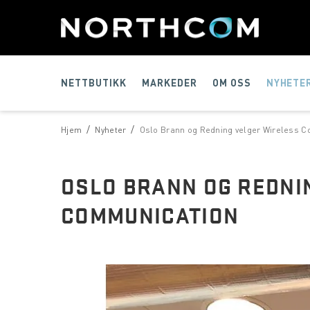
NETTBUTIKK
MARKEDER
OM OSS
NYHETE
/
/
Hjem
Nyheter
Oslo Brann og Redning velger Wireless 
OSLO BRANN OG REDNI
COMMUNICATION