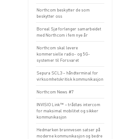
Northcom beskytter de som
beskytter oss
Boreal Sjø forlenger samarbeidet
med Northcom i fem nye år
Northcom skal levere
kommersielle radio- og 5G-
systemer til Forsvaret
Sepura SCL3 – håndterminal for
virksomhetskritisk kommunikasjon
Northcom News #7
INVISIO Link™ – trådløs intercom
for maksimal mobilitet og sikker
kommunikasjon
Hedmarken brannvesen satser på
moderne kommunikasjon og bedre