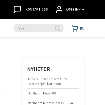
KONTAKT OSS
LOGG INN
0
NYHETER
Anders Linder utnevnt til ny
konsernsjef i Northcom
Northcom News #8
Northcom blir medlem av TCCA