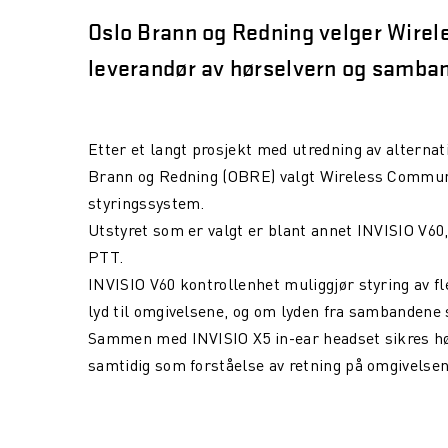
Oslo Brann og Redning velger Wire
leverandør av hørselvern og
samban
Etter et langt prosjekt med utredning av alternat
Brann og Redning (OBRE) valgt Wireless Commun
styringssystem.
Utstyret som er valgt er blant annet INVISIO V60
PTT.
INVISIO V60 kontrollenhet muliggjør s
tyring av f
lyd til omgivelsene, og om lyden fra sambandene 
Sammen med INVISIO X5 in-ear headset sikres hør
samtidig som forståelse av retning på omgivelse