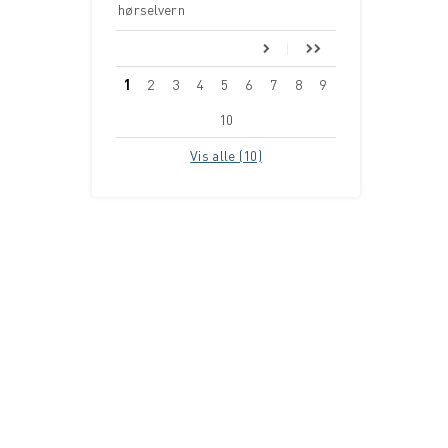
hørselvern
1
2
3
4
5
6
7
8
9
10
Vis alle (10)