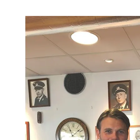
Sveriges Radio velger Northcom sin løsning
Sepura SC21 kompakt TETRA-radio
Fredrikstad Brann og Redning oppgraderer sitt
kommunikasjonssystem
Namsos Brann og Redning velger nytt
kommunikasjonssystem
Wireless Communication blir Northcom
Nasjonalmuseet innfører Sepura Indoor Location
Application