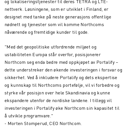
og lokaliseringstjenester til deres TETRA og LTE-
nettverk. Løsningene, som er utviklet i Finland, er
designet med tanke på neste generasjons offentlige
nødnett og tjenester som vil komme Northcoms
nåværende og fremtidige kunder til gode.
"Med det geopolitiske utfordrende miljøet og
ustabiliteten Europa står overfor, posisjonerer
Northcom seg enda bedre med oppkjøpet av Portalify –
dette understreker den økende investeringen i forsvar og
sikkerhet. Ved å inkludere Portalify og dets ekspertise
og kunnskap til Northcoms portefølje, vil vi forbedre og
styrke vår posisjon over hele Skandinavia og kunne
ekspandere utenfor de nordiske landene. I tillegg vil
investeringen i Portalify øke Northcom sin kapasitet til
å utvikle programvare."
- Morten Stomperud, CEO Northcom.