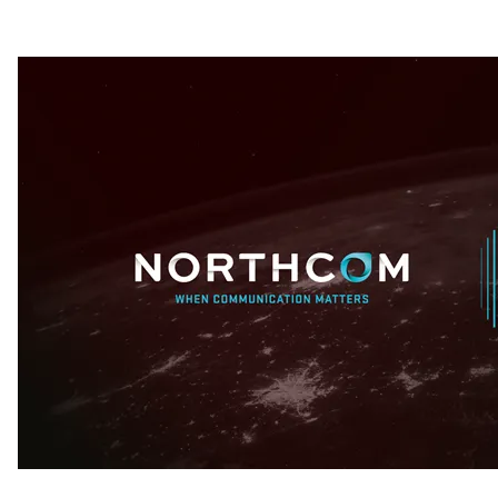
år
Northcom skal levere kommersielle radio- og 5G-
systemer til Forsvaret
Sepura SCL3 – håndterminal for virksomhetskritisk
kommunikasjon
Northcom News #7
INVISIO Link™ – trådløs intercom for maksimal mobilitet
og sikker kommunikasjon
Hedmarken brannvesen satser på moderne kommunikasjon
og bedre hørselvern