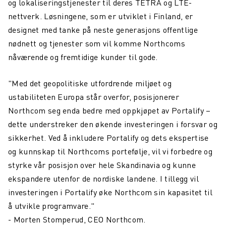
og lokaliseringstjenester til deres TETRA og LTE-
nettverk. Løsningene, som er utviklet i Finland, er
designet med tanke på neste generasjons offentlige
nødnett og tjenester som vil komme Northcoms
nåværende og fremtidige kunder til gode.
"Med det geopolitiske utfordrende miljøet og
ustabiliteten Europa står overfor, posisjonerer
Northcom seg enda bedre med oppkjøpet av Portalify –
dette understreker den økende investeringen i forsvar og
sikkerhet. Ved å inkludere Portalify og dets ekspertise
og kunnskap til Northcoms portefølje, vil vi forbedre og
styrke vår posisjon over hele Skandinavia og kunne
ekspandere utenfor de nordiske landene. I tillegg vil
investeringen i Portalify øke Northcom sin kapasitet til
å utvikle programvare."
- Morten Stomperud, CEO Northcom.