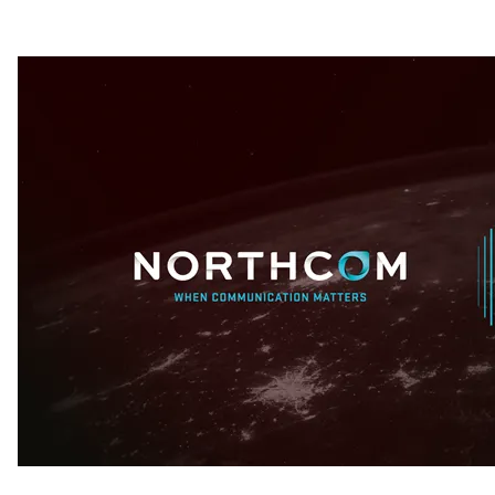
Nytt nummer av Räckvidd
Ny TETRA katalog 2019
Helsetjenestens driftsorganisasjon velger Sepura SC21
Sogn og Fjordane Energi tar i bruk Nødnett
Statens Vegvesen tar Nødnett i bruk på høyfjellet
Wireless Roadshow 2017