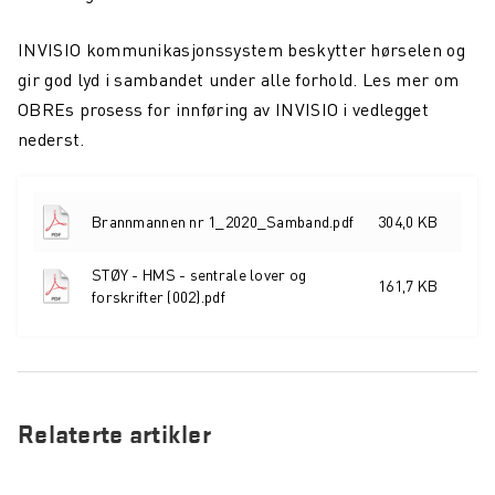
INVISIO kommunikasjonssystem beskytter hørselen og
gir god lyd i sambandet under alle forhold. Les mer om
OBREs prosess for innføring av INVISIO i vedlegget
nederst.
Brannmannen nr 1_2020_Samband.pdf
304,0 KB
STØY - HMS - sentrale lover og
161,7 KB
forskrifter (002).pdf
Relaterte artikler