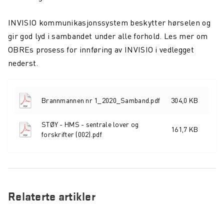
INVISIO kommunikasjonssystem beskytter hørselen og
gir god lyd i sambandet under alle forhold. Les mer om
OBREs prosess for innføring av INVISIO i vedlegget
nederst.
Brannmannen nr 1_2020_Samband.pdf
304,0 KB
STØY - HMS - sentrale lover og
161,7 KB
forskrifter (002).pdf
Relaterte artikler