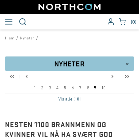
0
/
/
Hjem
Nyheter
NYHETER
Vår nye katalog er her!
1
2
3
4
5
6
7
8
9
10
Sepura SC21 er her!
Vis alle (10)
Ny VIF-stadion får WiFi-radio levert av Wireless
Communication
NESTEN 1100 BRANNMENN OG
Wireless Communication leverer samband til Sykkel-VM
KVINNER VIL NÅ HA SVÆRT GOD