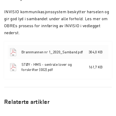
INVISIO kommunikasjonssystem beskytter hørselen og
gir god lyd i sambandet under alle forhold. Les mer om
OBREs prosess for innføring av INVISIO i vedlegget
nederst.
Brannmannen nr 1_2020_Samband.pdf
304,0 KB
STØY - HMS - sentrale lover og
161,7 KB
forskrifter (002).pdf
Relaterte artikler