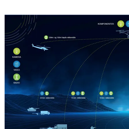
år
Northcom skal levere kommersielle radio- og 5G-
systemer til Forsvaret
Sepura SCL3 – håndterminal for virksomhetskritisk
kommunikasjon
Northcom News #7
INVISIO Link™ – trådløs intercom for maksimal mobilitet
og sikker kommunikasjon
Hedmarken brannvesen satser på moderne kommunikasjon
og bedre hørselvern