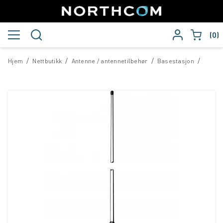
0
/
/
/
/
Hjem
Nettbutikk
Antenne / antennetilbehør
Basestasjon