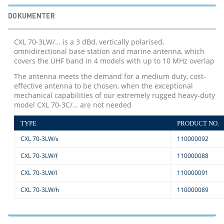
DOKUMENTER
CXL 70-3LW/… is a 3 dBd, vertically polarised,
omnidirectional base station and marine antenna, which
covers the UHF band in 4 models with up to 10 MHz overlap
The antenna meets the demand for a medium duty, cost-
effective antenna to be chosen, when the exceptional
mechanical capabilities of our extremely rugged heavy-duty
model CXL 70-3C/… are not needed
TYPE
PRODUCT NO.
CXL 70-3LW/s
110000092
CXL 70-3LW/f
110000088
CXL 70-3LW/l
110000091
CXL 70-3LW/h
110000089