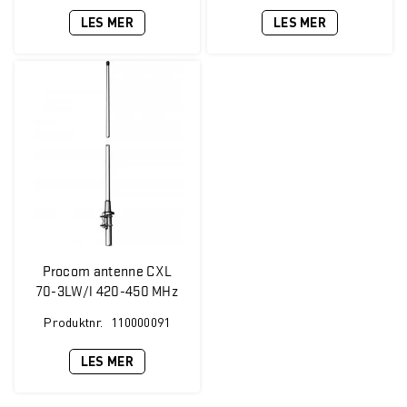
LES MER
LES MER
Procom antenne CXL
70-3LW/l 420-450 MHz
5 dBi
Produktnr.
110000091
LES MER