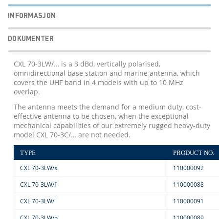
INFORMASJON
DOKUMENTER
CXL 70-3LW/… is a 3 dBd, vertically polarised,
omnidirectional base station and marine antenna, which
covers the UHF band in 4 models with up to 10 MHz
overlap.
The antenna meets the demand for a medium duty, cost-
effective antenna to be chosen, when the exceptional
mechanical capabilities of our extremely rugged heavy-duty
model CXL 70-3C/… are not needed.
TYPE
PRODUCT NO.
CXL 70-3LW/s
110000092
CXL 70-3LW/f
110000088
CXL 70-3LW/l
110000091
CXL 70-3LW/h
110000089