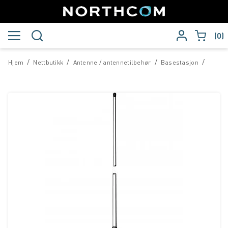
0
/
/
/
/
Hjem
Nettbutikk
Antenne / antennetilbehør
Basestasjon