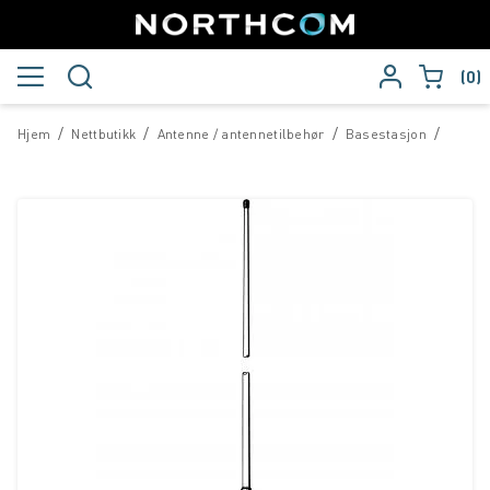
0
/
/
/
/
Hjem
Nettbutikk
Antenne / antennetilbehør
Basestasjon