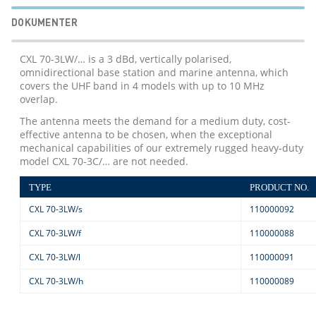
DOKUMENTER
CXL 70-3LW/… is a 3 dBd, vertically polarised,
omnidirectional base station and marine antenna, which
covers the UHF band in 4 models with up to 10 MHz
overlap.
The antenna meets the demand for a medium duty, cost-
effective antenna to be chosen, when the exceptional
mechanical capabilities of our extremely rugged heavy-duty
model CXL 70-3C/… are not needed.
TYPE
PRODUCT NO.
CXL 70-3LW/s
110000092
CXL 70-3LW/f
110000088
CXL 70-3LW/l
110000091
CXL 70-3LW/h
110000089