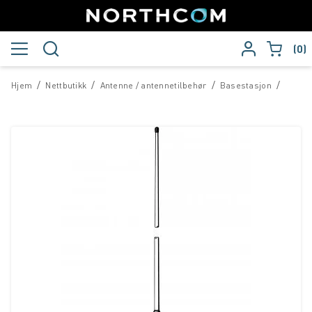
0
/
/
/
/
Hjem
Nettbutikk
Antenne / antennetilbehør
Basestasjon