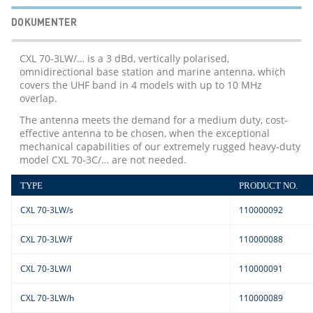
DOKUMENTER
CXL 70-3LW/… is a 3 dBd, vertically polarised,
omnidirectional base station and marine antenna, which
covers the UHF band in 4 models with up to 10 MHz
overlap.
The antenna meets the demand for a medium duty, cost-
effective antenna to be chosen, when the exceptional
mechanical capabilities of our extremely rugged heavy-duty
model CXL 70-3C/… are not needed.
TYPE
PRODUCT NO.
CXL 70-3LW/s
110000092
CXL 70-3LW/f
110000088
CXL 70-3LW/l
110000091
CXL 70-3LW/h
110000089