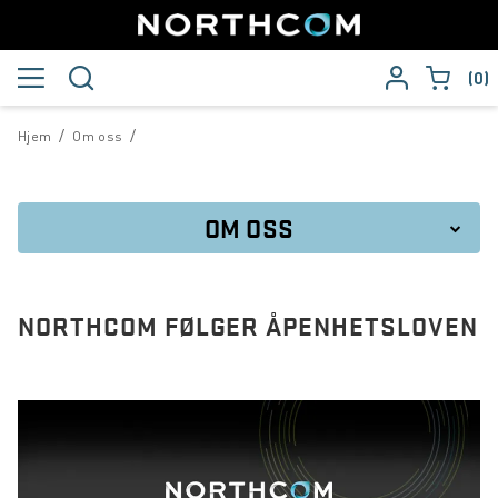
0
/
/
Hjem
Om oss
OM OSS
Northcom følger åpenhetsloven
NORTHCOM FØLGER ÅPENHETSLOVEN
Om Northcom
Sertifiseringer - ISO