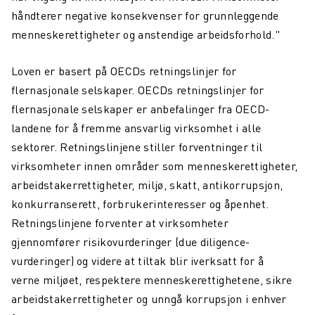
håndterer negative konsekvenser for grunnleggende
menneskerettigheter og
anstendige arbeidsforhold."
Loven er basert på OECDs retningslinjer for
flernasjonale selskaper. OECDs retningslinjer for
flernasjonale selskaper er anbefalinger fra OECD-
landene for å fremme ansvarlig virksomhet
i alle
sektorer. Retningslinjene stiller forventninger til
virksomheter innen områder som
menneskerettigheter,
arbeidstakerrettigheter, miljø, skatt, antikorrupsjon,
konkurranserett,
forbrukerinteresser og åpenhet.
Retningslinjene forventer at virksomheter
gjennomfører
risikovurderinger (due diligence-
vurderinger) og videre at tiltak blir iverksatt for å
verne
miljøet, respektere menneskerettighetene, sikre
arbeidstakerrettigheter og unngå korrupsjon
i enhver