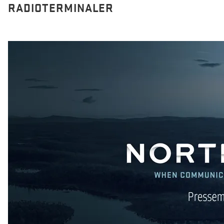
RADIOTERMINALER
Northcom News #3
Northcom og Politiet har signert ny rammeavtale for
radioterminaler
Northcom blir med i Nokia Global Partner Program
Valkyrje by Northcom
Sepura får nye eiere