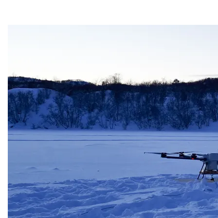
vinterforhold
Northcom News #3
Northcom og Politiet har signert ny rammeavtale for
radioterminaler
Northcom blir med i Nokia Global Partner Program
Valkyrje by Northcom
Sepura får nye eiere