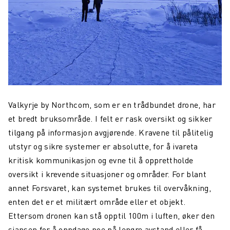
Valkyrje by Northcom, som er en trådbundet drone, har
et bredt bruksområde. I felt er rask oversikt og sikker
tilgang på informasjon avgjørende. Kravene til pålitelig
utstyr og sikre systemer er absolutte, for å ivareta
kritisk kommunikasjon og evne til å opprettholde
oversikt i krevende situasjoner og områder. For blant
annet Forsvaret, kan systemet brukes til overvåkning,
enten det er et militært område eller et objekt.
Ettersom dronen kan stå opptil 100m i luften, øker den
sjansen for å oppdage noe på lengre avstand eller få