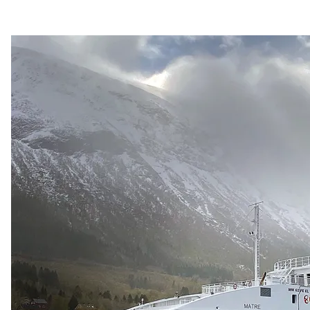
Northcom News #3
Northcom og Politiet har signert ny rammeavtale for
radioterminaler
Northcom blir med i Nokia Global Partner Program
Valkyrje by Northcom
Sepura får nye eiere